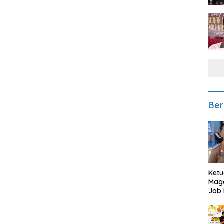
Ber
Ketu
Mage
Job 
Teng
Ang