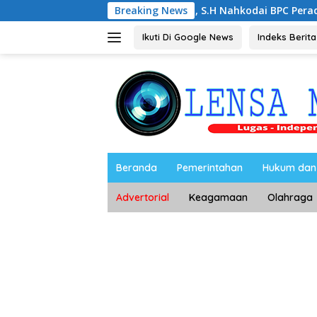
Langsung
Noorbiyanto, S.H Nahkodai BPC Peradin Magetan Per
Breaking News
ke
konten
Ikuti Di Google News
Indeks Berita
Beranda
Pemerintahan
Hukum dan 
Advertorial
Keagamaan
Olahraga