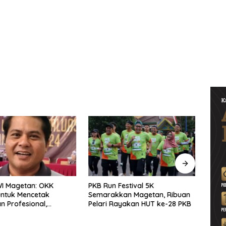
WI Magetan: OKK
PKB Run Festival 5K
Pers
untuk Mencetak
Semarakkan Magetan, Ribuan
Selu
 Profesional,
Pelari Rayakan HUT ke-28 PKB
Bersa
ritas dan Terpercaya
Solid