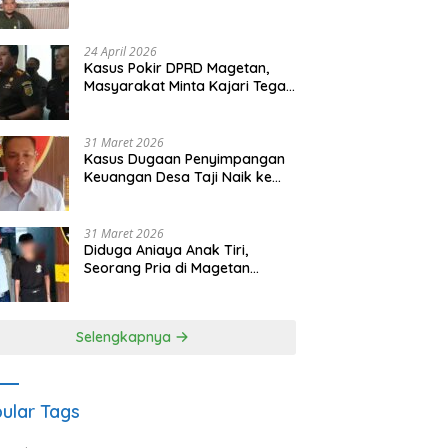
Waris Siapkan Opsi Gugatan
dan Audiensi ke Bupati
24 April 2026
Kasus Pokir DPRD Magetan,
Masyarakat Minta Kajari Tegak
Lurus dan Tidak Tebang Pilih
31 Maret 2026
Kasus Dugaan Penyimpangan
Keuangan Desa Taji Naik ke
Penyidikan, Polres Magetan
Mulai Hitung Kerugian Negara
31 Maret 2026
Diduga Aniaya Anak Tiri,
Seorang Pria di Magetan
Dilaporkan ke Polisi
Selengkapnya
ular Tags