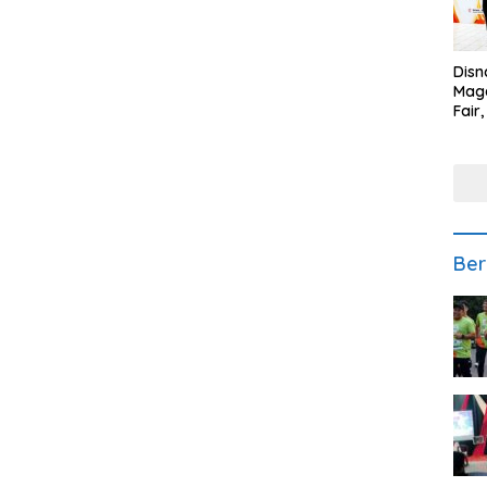
Disn
Mage
Fair
Sedi
Low
Ber