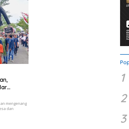
Pop
1
an,
lar
2
 dan mengenang
desa dan
3