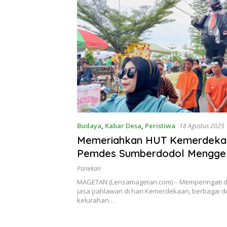
Budaya
,
Kabar Desa
,
Peristiwa
18 Agustus 2025
Memeriahkan HUT Kemerdeka
Pemdes Sumberdodol Mengge
Karnaval dan Pengajian
Panekan
MAGETAN (Lensamagetan.com) – Memperingati
jasa pahlawan di hari Kemerdekaan, berbagai 
kelurahan…