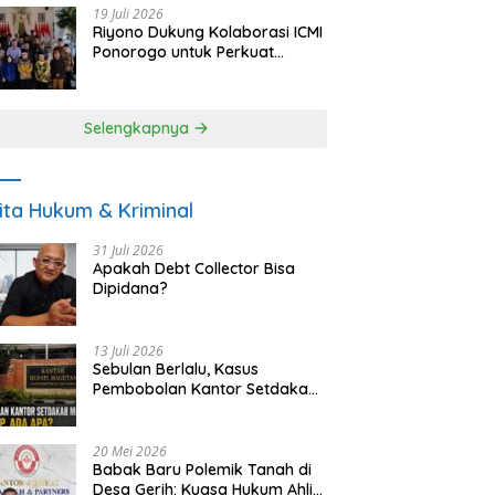
19 Juli 2026
Riyono Dukung Kolaborasi ICMI
Ponorogo untuk Perkuat
Ekonomi Kerakyatan dan
UMKM
Selengkapnya
ita Hukum & Kriminal
31 Juli 2026
Apakah Debt Collector Bisa
Dipidana?
13 Juli 2026
Sebulan Berlalu, Kasus
Pembobolan Kantor Setdakab
Magetan Masih Misterius
20 Mei 2026
Babak Baru Polemik Tanah di
Desa Gerih: Kuasa Hukum Ahli