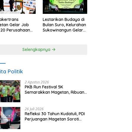
akertrans
Lestarikan Budaya di
tan Gelar Job
Bulan Suro, Kelurahan
, 20 Perusahaan
Sukowinangun Gelar
akan 2.159
Ketoprak Suko
ongan Kerja
Budoyo
Selengkapnya
ita Politik
2 Agustus 2026
PKB Run Festival 5K
Semarakkan Magetan, Ribuan
Pelari Rayakan HUT ke-28 PKB
26 Juli 2026
Refleksi 30 Tahun Kudatuli, PDI
Perjuangan Magetan Soroti
Ancaman Demokrasi dan
Tuntut Keadilan Korban