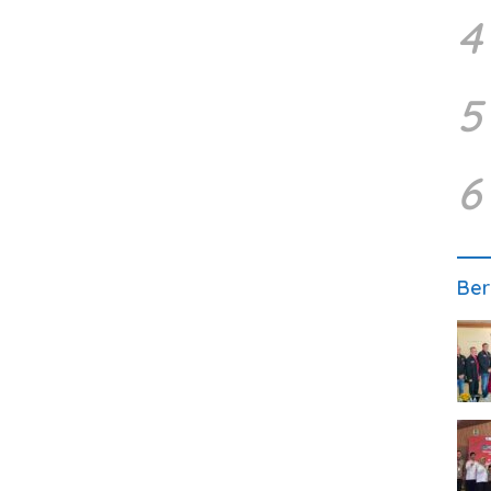
4
5
6
Ber