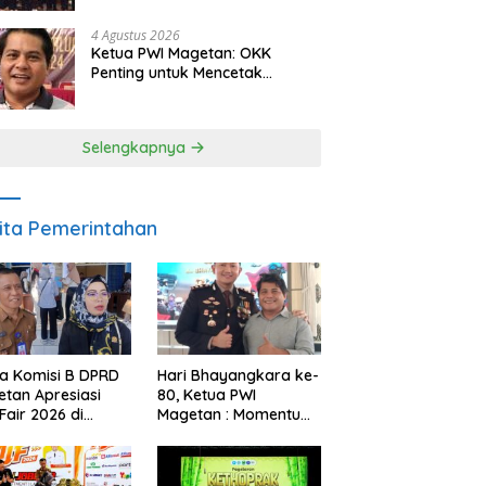
Berkelanjutan
4 Agustus 2026
Ketua PWI Magetan: OKK
Penting untuk Mencetak
Wartawan Profesional,
Berintegritas dan Terpercaya
Selengkapnya
ita Pemerintahan
a Komisi B DPRD
Hari Bhayangkara ke-
tan Apresiasi
80, Ketua PWI
Fair 2026 di
Magetan : Momentum
ah Efisiensi
Polri Perkuat
garan
Kepercayaan Publik