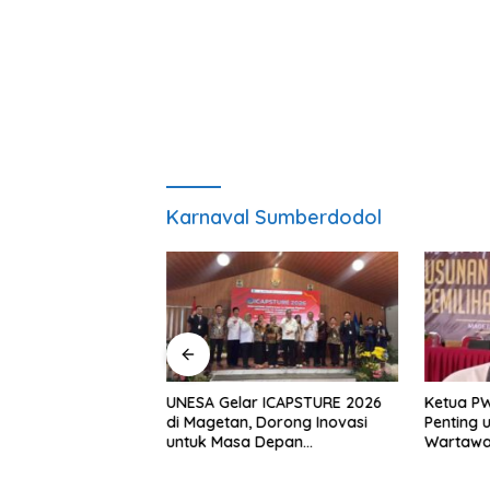
Karnaval Sumberdodol
, S.H Nahkodai BPC
UNESA Gelar ICAPSTURE 2026
Ketua P
etan Periode
di Magetan, Dorong Inovasi
Penting 
Siap Perkuat
untuk Masa Depan
Wartawan
gan Hukum
Berkelanjutan
Berinteg