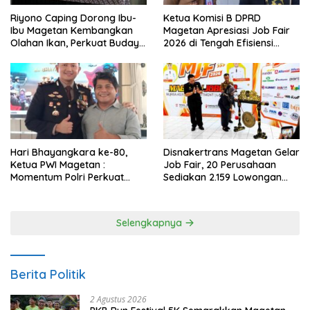
Riyono Caping Dorong Ibu-
Ketua Komisi B DPRD
Ibu Magetan Kembangkan
Magetan Apresiasi Job Fair
Olahan Ikan, Perkuat Budaya
2026 di Tengah Efisiensi
Gemar Makan Ikan
Anggaran
Hari Bhayangkara ke-80,
Disnakertrans Magetan Gelar
Ketua PWI Magetan :
Job Fair, 20 Perusahaan
Momentum Polri Perkuat
Sediakan 2.159 Lowongan
Kepercayaan Publik
Kerja
Selengkapnya
Berita Politik
2 Agustus 2026