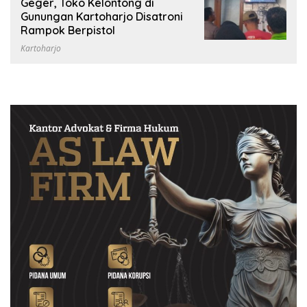
Februari 2023
Geger, Toko Kelontong di
Gunungan Kartoharjo Disatroni
Rampok Berpistol
Kartoharjo