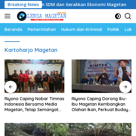
Langsung
 Tingkatkan SDM dan Gerakkan Ekonomi Magetan
Breaking News
Riyo
ke
konten
Beranda
Pemerintahan
Hukum dan Kriminal
Politik
Lakal
Kartoharjo Magetan
Riyono Caping Nobar Timnas
Riyono Caping Dorong Ibu-
Indonesia Bersama Media
Ibu Magetan Kembangkan
Magetan, Tetap Semangat
Olahan Ikan, Perkuat Budaya
Meski Garuda Gagal Lolos
Gemar Makan Ikan