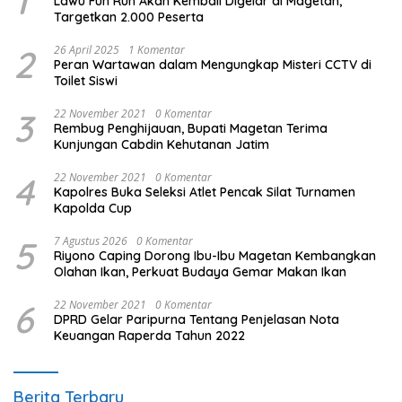
1
Lawu Fun Run Akan Kembali Digelar di Magetan,
Targetkan 2.000 Peserta
2
26 April 2025
1 Komentar
Peran Wartawan dalam Mengungkap Misteri CCTV di
Toilet Siswi
3
22 November 2021
0 Komentar
Rembug Penghijauan, Bupati Magetan Terima
Kunjungan Cabdin Kehutanan Jatim
4
22 November 2021
0 Komentar
Kapolres Buka Seleksi Atlet Pencak Silat Turnamen
Kapolda Cup
5
7 Agustus 2026
0 Komentar
Riyono Caping Dorong Ibu-Ibu Magetan Kembangkan
Olahan Ikan, Perkuat Budaya Gemar Makan Ikan
6
22 November 2021
0 Komentar
DPRD Gelar Paripurna Tentang Penjelasan Nota
Keuangan Raperda Tahun 2022
Berita Terbaru