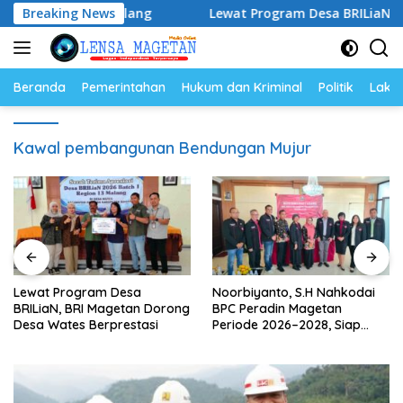
Langsung
elah Berpulang
Breaking News
Lewat Program Desa BRILiaN, BRI Maget
ke
konten
Beranda
Pemerintahan
Hukum dan Kriminal
Politik
Lakal
Kawal pembangunan Bendungan Mujur
Noorbiyanto, S.H Nahkodai
UNESA Gelar ICAPSTURE 2026
BPC Peradin Magetan
di Magetan, Dorong Inovasi
Periode 2026–2028, Siap
untuk Masa Depan
Perkuat Pendampingan
Berkelanjutan
Hukum