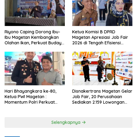
Riyono Caping Dorong Ibu-
Ketua Komisi B DPRD
Ibu Magetan Kembangkan
Magetan Apresiasi Job Fair
Olahan Ikan, Perkuat Budaya
2026 di Tengah Efisiensi
Gemar Makan Ikan
Anggaran
Hari Bhayangkara ke-80,
Disnakertrans Magetan Gelar
Ketua PWI Magetan :
Job Fair, 20 Perusahaan
Momentum Polri Perkuat
Sediakan 2.159 Lowongan
Kepercayaan Publik
Kerja
Selengkapnya