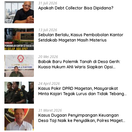
31 Juli 2026
Apakah Debt Collector Bisa Dipidana?
13 Juli 2026
Sebulan Berlalu, Kasus Pembobolan Kantor
Setdakab Magetan Masih Misterius
20 Mei 2026
Babak Baru Polemik Tanah di Desa Gerih:
Kuasa Hukum Ahli Waris Siapkan Opsi
Gugatan dan Audiensi ke Bupati
24 April 2026
Kasus Pokir DPRD Magetan, Masyarakat
Minta Kajari Tegak Lurus dan Tidak Tebang
Pilih
31 Maret 2026
Kasus Dugaan Penyimpangan Keuangan
Desa Taji Naik ke Penyidikan, Polres Magetan
Mulai Hitung Kerugian Negara