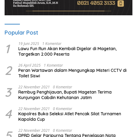
Popular Post
1
19 Juni 2025
1 Komentar
Lawu Fun Run Akan Kembali Digelar di Magetan,
Targetkan 2.000 Peserta
2
26 April 2025
1 Komentar
Peran Wartawan dalam Mengungkap Misteri CCTV di
Toilet Siswi
3
22 November 2021
0 Komentar
Rembug Penghijauan, Bupati Magetan Terima
Kunjungan Cabdin Kehutanan Jatim
4
22 November 2021
0 Komentar
Kapolres Buka Seleksi Atlet Pencak Silat Turnamen
Kapolda Cup
5
22 November 2021
0 Komentar
DPRD Gelar Paripurna Tentang Penjelasan Nota