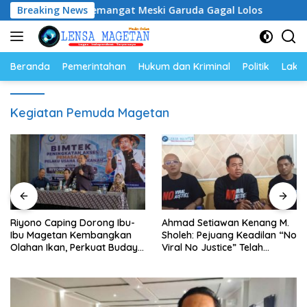
Langsung
n, Tetap Semangat Meski Garuda Gagal Lolos
Breaking News
Riyono 
ke
konten
Beranda
Pemerintahan
Hukum dan Kriminal
Politik
Lakal
Kegiatan Pemuda Magetan
Riyono Caping Dorong Ibu-
Ahmad Setiawan Kenang M.
Ibu Magetan Kembangkan
Sholeh: Pejuang Keadilan “No
Olahan Ikan, Perkuat Budaya
Viral No Justice” Telah
Gemar Makan Ikan
Berpulang