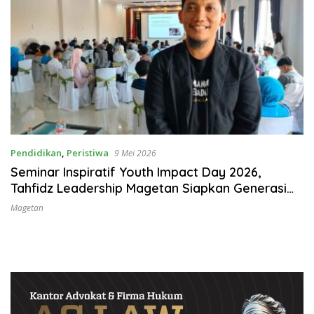
Pendidikan
,
Peristiwa
9 Mei 2026
Seminar Inspiratif Youth Impact Day 2026,
Tahfidz Leadership Magetan Siapkan Generasi
Pemimpin Muda
Magetan