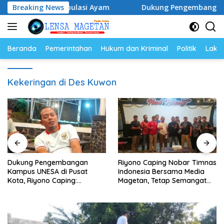
Langsung
lur dan Populasi Ayam
Breaking News
Dukung Pengembangan Kampus U
ke
konten
Beranda
Pemerintahan
Hukum dan Kriminal
Politik
Lakal
Kekeringan di Des Kuwon
Dukung Pengembangan
Riyono Caping Nobar Timnas
Kampus UNESA di Pusat
Indonesia Bersama Media
Kota, Riyono Caping:
Magetan, Tetap Semangat
Tingkatkan SDM dan
Meski Garuda Gagal Lolos
Gerakkan Ekonomi Magetan