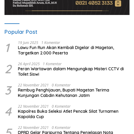
Popular Post
1
19 Juni 2025
1 Komentar
Lawu Fun Run Akan Kembali Digelar di Magetan,
Targetkan 2.000 Peserta
2
26 April 2025
1 Komentar
Peran Wartawan dalam Mengungkap Misteri CCTV di
Toilet Siswi
3
22 November 2021
0 Komentar
Rembug Penghijauan, Bupati Magetan Terima
Kunjungan Cabdin Kehutanan Jatim
4
22 November 2021
0 Komentar
Kapolres Buka Seleksi Atlet Pencak Silat Turnamen
Kapolda Cup
5
22 November 2021
0 Komentar
DPRD Gelar Paripurna Tentang Penjelasan Nota