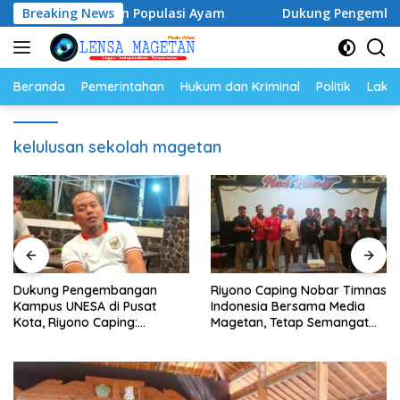
Langsung
ga Telur dan Populasi Ayam
Breaking News
Dukung Pengembangan Kamp
ke
konten
Beranda
Pemerintahan
Hukum dan Kriminal
Politik
Lakal
kelulusan sekolah magetan
Dukung Pengembangan
Riyono Caping Nobar Timnas
Kampus UNESA di Pusat
Indonesia Bersama Media
Kota, Riyono Caping:
Magetan, Tetap Semangat
Tingkatkan SDM dan
Meski Garuda Gagal Lolos
Gerakkan Ekonomi Magetan