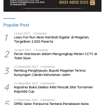
Popular Post
1
19 Juni 2025
1 Komentar
Lawu Fun Run Akan Kembali Digelar di Magetan,
Targetkan 2.000 Peserta
2
26 April 2025
1 Komentar
Peran Wartawan dalam Mengungkap Misteri CCTV di
Toilet Siswi
3
22 November 2021
0 Komentar
Rembug Penghijauan, Bupati Magetan Terima
Kunjungan Cabdin Kehutanan Jatim
4
22 November 2021
0 Komentar
Kapolres Buka Seleksi Atlet Pencak Silat Turnamen
Kapolda Cup
5
22 November 2021
0 Komentar
DPRD Gelar Paripurna Tentang Penjelasan Nota