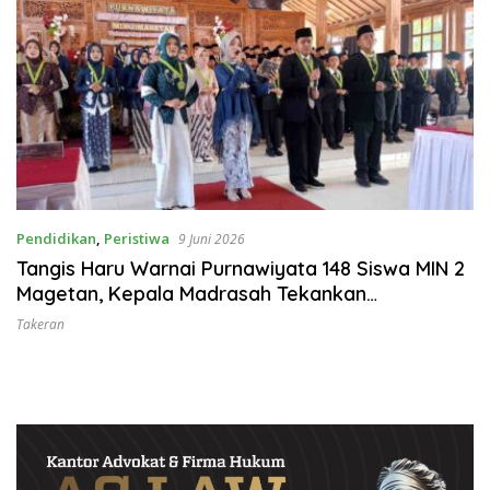
Pendidikan
,
Peristiwa
9 Juni 2026
Tangis Haru Warnai Purnawiyata 148 Siswa MIN 2
Magetan, Kepala Madrasah Tekankan
Pentingnya Adab
Takeran