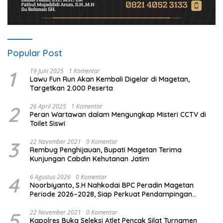
Popular Post
1
19 Juni 2025
1 Komentar
Lawu Fun Run Akan Kembali Digelar di Magetan,
Targetkan 2.000 Peserta
2
26 April 2025
1 Komentar
Peran Wartawan dalam Mengungkap Misteri CCTV di
Toilet Siswi
3
22 November 2021
0 Komentar
Rembug Penghijauan, Bupati Magetan Terima
Kunjungan Cabdin Kehutanan Jatim
4
6 Agustus 2026
0 Komentar
Noorbiyanto, S.H Nahkodai BPC Peradin Magetan
Periode 2026–2028, Siap Perkuat Pendampingan
Hukum
5
22 November 2021
0 Komentar
Kapolres Buka Seleksi Atlet Pencak Silat Turnamen