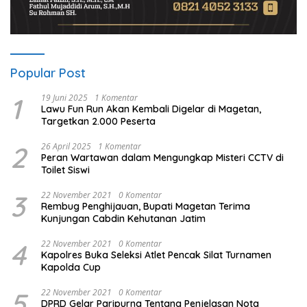
Popular Post
1
19 Juni 2025
1 Komentar
Lawu Fun Run Akan Kembali Digelar di Magetan,
Targetkan 2.000 Peserta
2
26 April 2025
1 Komentar
Peran Wartawan dalam Mengungkap Misteri CCTV di
Toilet Siswi
3
22 November 2021
0 Komentar
Rembug Penghijauan, Bupati Magetan Terima
Kunjungan Cabdin Kehutanan Jatim
4
22 November 2021
0 Komentar
Kapolres Buka Seleksi Atlet Pencak Silat Turnamen
Kapolda Cup
5
22 November 2021
0 Komentar
DPRD Gelar Paripurna Tentang Penjelasan Nota