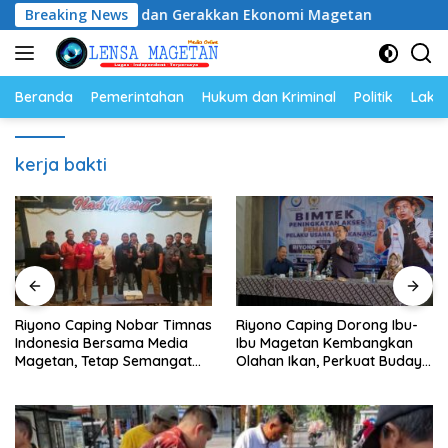
Langsung
katkan SDM dan Gerakkan Ekonomi Magetan
Breaking News
Riyono Ca
ke
konten
Beranda
Pemerintahan
Hukum dan Kriminal
Politik
Lakal
kerja bakti
Riyono Caping Nobar Timnas
Riyono Caping Dorong Ibu-
Indonesia Bersama Media
Ibu Magetan Kembangkan
Magetan, Tetap Semangat
Olahan Ikan, Perkuat Budaya
Meski Garuda Gagal Lolos
Gemar Makan Ikan