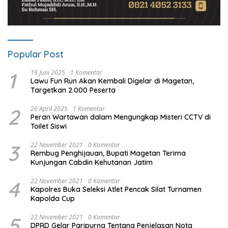
Popular Post
1
19 Juni 2025
1 Komentar
Lawu Fun Run Akan Kembali Digelar di Magetan,
Targetkan 2.000 Peserta
2
26 April 2025
1 Komentar
Peran Wartawan dalam Mengungkap Misteri CCTV di
Toilet Siswi
3
22 November 2021
0 Komentar
Rembug Penghijauan, Bupati Magetan Terima
Kunjungan Cabdin Kehutanan Jatim
4
22 November 2021
0 Komentar
Kapolres Buka Seleksi Atlet Pencak Silat Turnamen
Kapolda Cup
5
22 November 2021
0 Komentar
DPRD Gelar Paripurna Tentang Penjelasan Nota