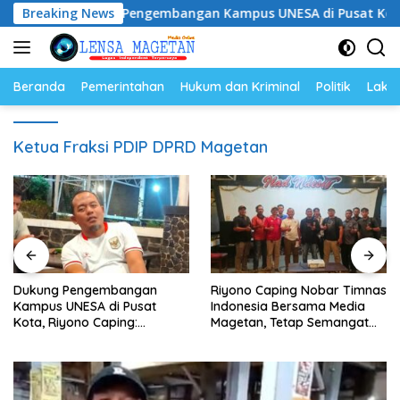
Langsung
Dukung Pengembangan Kampus UNESA di Pusat Kota, Riyono
Breaking News
ke
konten
Beranda
Pemerintahan
Hukum dan Kriminal
Politik
Lakal
Ketua Fraksi PDIP DPRD Magetan
Dukung Pengembangan
Riyono Caping Nobar Timnas
Kampus UNESA di Pusat
Indonesia Bersama Media
Kota, Riyono Caping:
Magetan, Tetap Semangat
Tingkatkan SDM dan
Meski Garuda Gagal Lolos
Gerakkan Ekonomi Magetan