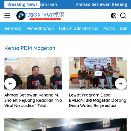
Langsung
ya Gemar Makan Ikan
Breaking News
Ahmad Setiawan Kenang M. Sholeh:
ke
konten
Beranda
Pemerintahan
Hukum dan Kriminal
Politik
Lakal
Ketua PDM Magetan
Ahmad Setiawan Kenang M.
Lewat Program Desa
Sholeh: Pejuang Keadilan “No
BRILiaN, BRI Magetan Dorong
Viral No Justice” Telah
Desa Wates Berprestasi
Berpulang