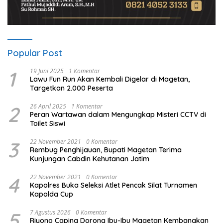
Popular Post
1
19 Juni 2025
1 Komentar
Lawu Fun Run Akan Kembali Digelar di Magetan,
Targetkan 2.000 Peserta
2
26 April 2025
1 Komentar
Peran Wartawan dalam Mengungkap Misteri CCTV di
Toilet Siswi
3
22 November 2021
0 Komentar
Rembug Penghijauan, Bupati Magetan Terima
Kunjungan Cabdin Kehutanan Jatim
4
22 November 2021
0 Komentar
Kapolres Buka Seleksi Atlet Pencak Silat Turnamen
Kapolda Cup
5
7 Agustus 2026
0 Komentar
Riyono Caping Dorong Ibu-Ibu Magetan Kembangkan