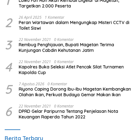
1
Lawu Fun Run Akan Kembali Digelar di Magetan,
Targetkan 2.000 Peserta
2
26 April 2025
1 Komentar
Peran Wartawan dalam Mengungkap Misteri CCTV di
Toilet Siswi
3
22 November 2021
0 Komentar
Rembug Penghijauan, Bupati Magetan Terima
Kunjungan Cabdin Kehutanan Jatim
4
22 November 2021
0 Komentar
Kapolres Buka Seleksi Atlet Pencak Silat Turnamen
Kapolda Cup
5
7 Agustus 2026
0 Komentar
Riyono Caping Dorong Ibu-Ibu Magetan Kembangkan
Olahan Ikan, Perkuat Budaya Gemar Makan Ikan
6
22 November 2021
0 Komentar
DPRD Gelar Paripurna Tentang Penjelasan Nota
Keuangan Raperda Tahun 2022
Berita Terbaru