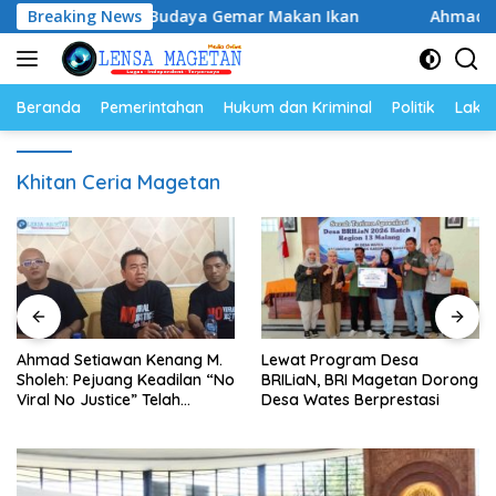
Langsung
n, Perkuat Budaya Gemar Makan Ikan
Breaking News
Ahmad Setiawan K
ke
konten
Beranda
Pemerintahan
Hukum dan Kriminal
Politik
Lakal
Khitan Ceria Magetan
Ahmad Setiawan Kenang M.
Lewat Program Desa
Sholeh: Pejuang Keadilan “No
BRILiaN, BRI Magetan Dorong
Viral No Justice” Telah
Desa Wates Berprestasi
Berpulang