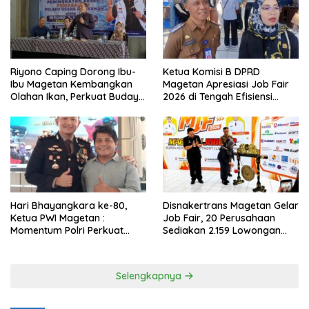
Riyono Caping Dorong Ibu-
Ketua Komisi B DPRD
Ibu Magetan Kembangkan
Magetan Apresiasi Job Fair
Olahan Ikan, Perkuat Budaya
2026 di Tengah Efisiensi
Gemar Makan Ikan
Anggaran
Hari Bhayangkara ke-80,
Disnakertrans Magetan Gelar
Ketua PWI Magetan :
Job Fair, 20 Perusahaan
Momentum Polri Perkuat
Sediakan 2.159 Lowongan
Kepercayaan Publik
Kerja
Selengkapnya