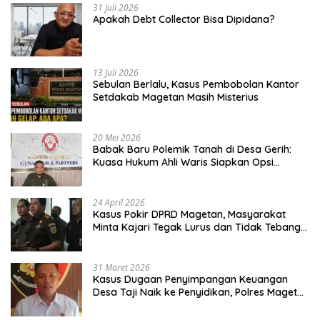
31 Juli 2026
Apakah Debt Collector Bisa Dipidana?
13 Juli 2026
Sebulan Berlalu, Kasus Pembobolan Kantor
Setdakab Magetan Masih Misterius
20 Mei 2026
Babak Baru Polemik Tanah di Desa Gerih:
Kuasa Hukum Ahli Waris Siapkan Opsi
Gugatan dan Audiensi ke Bupati
24 April 2026
Kasus Pokir DPRD Magetan, Masyarakat
Minta Kajari Tegak Lurus dan Tidak Tebang
Pilih
31 Maret 2026
Kasus Dugaan Penyimpangan Keuangan
Desa Taji Naik ke Penyidikan, Polres Magetan
Mulai Hitung Kerugian Negara