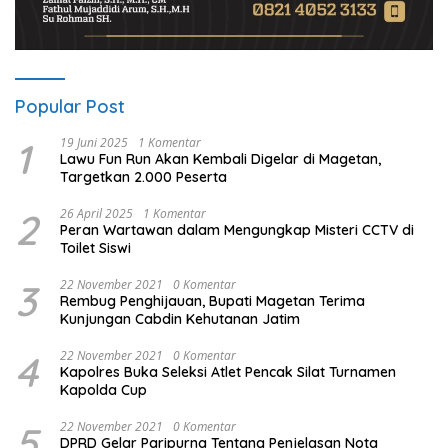
Popular Post
1
19 Juni 2025
1 Komentar
Lawu Fun Run Akan Kembali Digelar di Magetan,
Targetkan 2.000 Peserta
2
26 April 2025
1 Komentar
Peran Wartawan dalam Mengungkap Misteri CCTV di
Toilet Siswi
3
22 November 2021
0 Komentar
Rembug Penghijauan, Bupati Magetan Terima
Kunjungan Cabdin Kehutanan Jatim
4
22 November 2021
0 Komentar
Kapolres Buka Seleksi Atlet Pencak Silat Turnamen
Kapolda Cup
5
22 November 2021
0 Komentar
DPRD Gelar Paripurna Tentang Penjelasan Nota