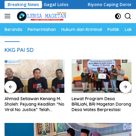
Langsung
ki Garuda Gagal Lolos
Breaking News
Riyono Caping Dorong Ibu-Ibu
ke
konten
Beranda
Pemerintahan
Hukum dan Kriminal
Politik
Lakal
KKG PAI SD
Ahmad Setiawan Kenang M.
Lewat Program Desa
Sholeh: Pejuang Keadilan “No
BRILiaN, BRI Magetan Dorong
Viral No Justice” Telah
Desa Wates Berprestasi
Berpulang