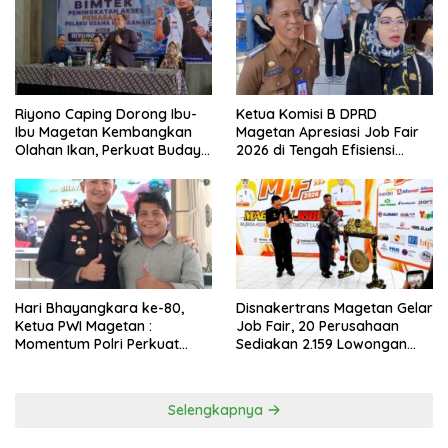
Riyono Caping Dorong Ibu-
Ketua Komisi B DPRD
Ibu Magetan Kembangkan
Magetan Apresiasi Job Fair
Olahan Ikan, Perkuat Budaya
2026 di Tengah Efisiensi
Gemar Makan Ikan
Anggaran
Hari Bhayangkara ke-80,
Disnakertrans Magetan Gelar
Ketua PWI Magetan :
Job Fair, 20 Perusahaan
Momentum Polri Perkuat
Sediakan 2.159 Lowongan
Kepercayaan Publik
Kerja
Selengkapnya