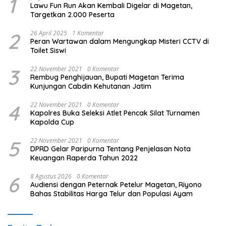
1
Lawu Fun Run Akan Kembali Digelar di Magetan,
Targetkan 2.000 Peserta
2
26 April 2025
1 Komentar
Peran Wartawan dalam Mengungkap Misteri CCTV di
Toilet Siswi
3
22 November 2021
0 Komentar
Rembug Penghijauan, Bupati Magetan Terima
Kunjungan Cabdin Kehutanan Jatim
4
22 November 2021
0 Komentar
Kapolres Buka Seleksi Atlet Pencak Silat Turnamen
Kapolda Cup
5
22 November 2021
0 Komentar
DPRD Gelar Paripurna Tentang Penjelasan Nota
Keuangan Raperda Tahun 2022
6
8 Agustus 2026
0 Komentar
Audiensi dengan Peternak Petelur Magetan, Riyono
Bahas Stabilitas Harga Telur dan Populasi Ayam