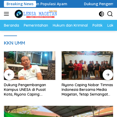
Langsung
a Telur dan Populasi Ayam
Breaking News
Dukung Pengembangan Kamp
ke
konten
Beranda
Pemerintahan
Hukum dan Kriminal
Politik
Lakal
KKN UMM
Dukung Pengembangan
Riyono Caping Nobar Timnas
Kampus UNESA di Pusat
Indonesia Bersama Media
Kota, Riyono Caping:
Magetan, Tetap Semangat
Tingkatkan SDM dan
Meski Garuda Gagal Lolos
Gerakkan Ekonomi Magetan