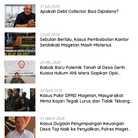
31 Juli 2026
Apakah Debt Collector Bisa Dipidana?
13 Juli 2026
Sebulan Berlalu, Kasus Pembobolan Kantor
Setdakab Magetan Masih Misterius
20 Mei 2026
Babak Baru Polemik Tanah di Desa Gerih:
Kuasa Hukum Ahli Waris Siapkan Opsi
Gugatan dan Audiensi ke Bupati
24 April 2026
Kasus Pokir DPRD Magetan, Masyarakat
Minta Kajari Tegak Lurus dan Tidak Tebang
Pilih
31 Maret 2026
Kasus Dugaan Penyimpangan Keuangan
Desa Taji Naik ke Penyidikan, Polres Magetan
Mulai Hitung Kerugian Negara