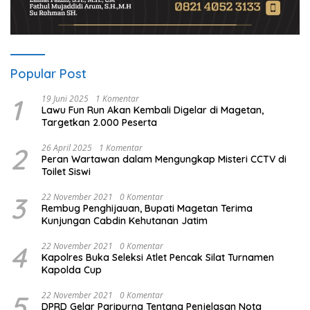
Popular Post
1
19 Juni 2025
1 Komentar
Lawu Fun Run Akan Kembali Digelar di Magetan,
Targetkan 2.000 Peserta
2
26 April 2025
1 Komentar
Peran Wartawan dalam Mengungkap Misteri CCTV di
Toilet Siswi
3
22 November 2021
0 Komentar
Rembug Penghijauan, Bupati Magetan Terima
Kunjungan Cabdin Kehutanan Jatim
4
22 November 2021
0 Komentar
Kapolres Buka Seleksi Atlet Pencak Silat Turnamen
Kapolda Cup
5
22 November 2021
0 Komentar
DPRD Gelar Paripurna Tentang Penjelasan Nota