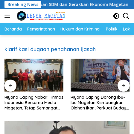
Langsung
g: Tingkatkan SDM dan Gerakkan Ekonomi Magetan
Breaking News
Ri
ke
konten
Beranda
Pemerintahan
Hukum dan Kriminal
Politik
Lakal
klarifikasi dugaan penahanan ijasah
Riyono Caping Nobar Timnas
Riyono Caping Dorong Ibu-
Indonesia Bersama Media
Ibu Magetan Kembangkan
Magetan, Tetap Semangat
Olahan Ikan, Perkuat Budaya
Meski Garuda Gagal Lolos
Gemar Makan Ikan