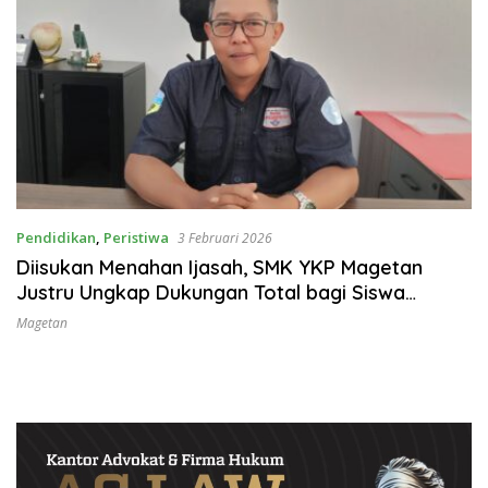
Pendidikan
,
Peristiwa
3 Februari 2026
Diisukan Menahan Ijasah, SMK YKP Magetan
Justru Ungkap Dukungan Total bagi Siswa
Bersangkutan
Magetan