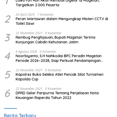
1
Lawu Fun Run Akan Kembali Digelar di Magetan,
Targetkan 2.000 Peserta
2
26 April 2025
1 Komentar
Peran Wartawan dalam Mengungkap Misteri CCTV di
Toilet Siswi
3
22 November 2021
0 Komentar
Rembug Penghijauan, Bupati Magetan Terima
Kunjungan Cabdin Kehutanan Jatim
4
6 Agustus 2026
0 Komentar
Noorbiyanto, S.H Nahkodai BPC Peradin Magetan
Periode 2026–2028, Siap Perkuat Pendampingan
Hukum
5
22 November 2021
0 Komentar
Kapolres Buka Seleksi Atlet Pencak Silat Turnamen
Kapolda Cup
6
22 November 2021
0 Komentar
DPRD Gelar Paripurna Tentang Penjelasan Nota
Keuangan Raperda Tahun 2022
Berita Terbaru