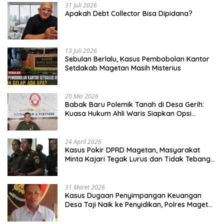
31 Juli 2026
Apakah Debt Collector Bisa Dipidana?
13 Juli 2026
Sebulan Berlalu, Kasus Pembobolan Kantor
Setdakab Magetan Masih Misterius
20 Mei 2026
Babak Baru Polemik Tanah di Desa Gerih:
Kuasa Hukum Ahli Waris Siapkan Opsi
Gugatan dan Audiensi ke Bupati
24 April 2026
Kasus Pokir DPRD Magetan, Masyarakat
Minta Kajari Tegak Lurus dan Tidak Tebang
Pilih
31 Maret 2026
Kasus Dugaan Penyimpangan Keuangan
Desa Taji Naik ke Penyidikan, Polres Magetan
Mulai Hitung Kerugian Negara