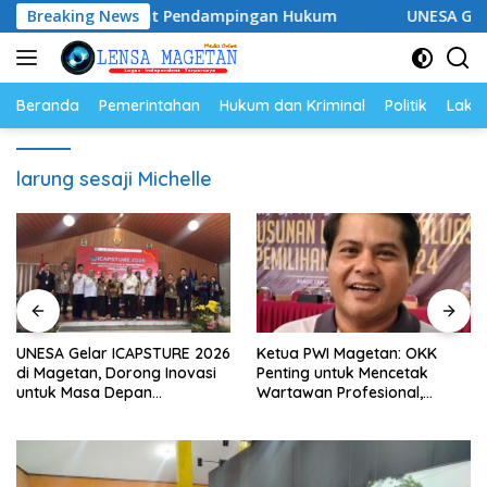
Langsung
, Siap Perkuat Pendampingan Hukum
Breaking News
UNESA Gelar ICAPS
ke
konten
Beranda
Pemerintahan
Hukum dan Kriminal
Politik
Lakal
larung sesaji Michelle
UNESA Gelar ICAPSTURE 2026
Ketua PWI Magetan: OKK
di Magetan, Dorong Inovasi
Penting untuk Mencetak
untuk Masa Depan
Wartawan Profesional,
Berkelanjutan
Berintegritas dan Terpercaya