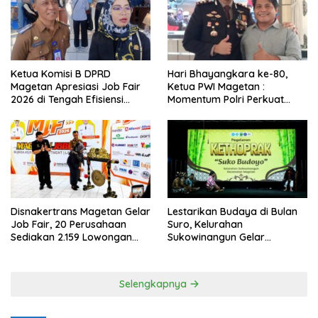
Ketua Komisi B DPRD
Hari Bhayangkara ke-80,
Magetan Apresiasi Job Fair
Ketua PWI Magetan :
2026 di Tengah Efisiensi
Momentum Polri Perkuat
Anggaran
Kepercayaan Publik
Disnakertrans Magetan Gelar
Lestarikan Budaya di Bulan
Job Fair, 20 Perusahaan
Suro, Kelurahan
Sediakan 2.159 Lowongan
Sukowinangun Gelar
Kerja
Ketoprak Suko Budoyo
Selengkapnya