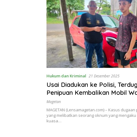
Hukum dan Kriminal
21 Desember 2025
Usai Diadukan ke Polisi, Terdu
Penipuan Kembalikan Mobil W
Panekan
Magetan
MAGETAN (Lensamagetan.com) – Kasus dugaan 
yang melibatkan seorang oknum yang mengaku
kuasa…