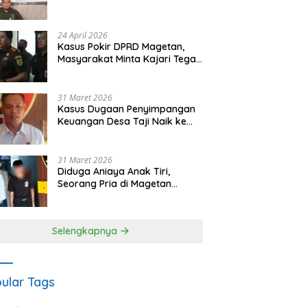
Waris Siapkan Opsi Gugatan
dan Audiensi ke Bupati
24 April 2026
Kasus Pokir DPRD Magetan,
Masyarakat Minta Kajari Tegak
Lurus dan Tidak Tebang Pilih
31 Maret 2026
Kasus Dugaan Penyimpangan
Keuangan Desa Taji Naik ke
Penyidikan, Polres Magetan
Mulai Hitung Kerugian Negara
31 Maret 2026
Diduga Aniaya Anak Tiri,
Seorang Pria di Magetan
Dilaporkan ke Polisi
Selengkapnya
ular Tags