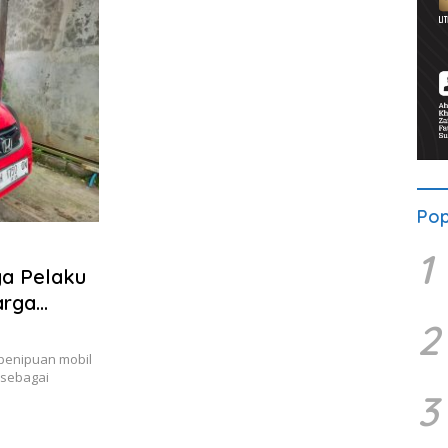
Pop
1
ga Pelaku
arga
2
penipuan mobil
 sebagai
3