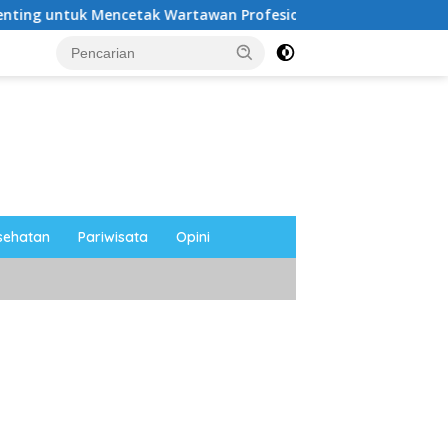
tak Wartawan Profesional, Berintegritas dan Terpercaya
sehatan
Pariwisata
Opini