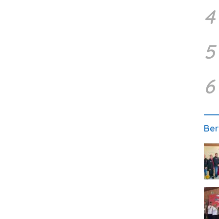
4
5
6
Ber