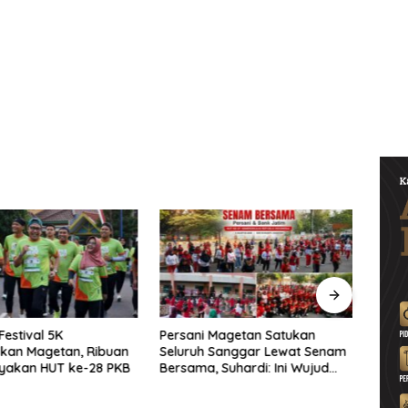
Magetan Satukan
P3-TGAI Sidokerto Disorot,
Dana
 Sanggar Lewat Senam
Publik Tunggu BBWS Turun
Bupat
 Suhardi: Ini Wujud
Periksa Dugaan Kejanggalan
Mula
as
Proyek
Wate