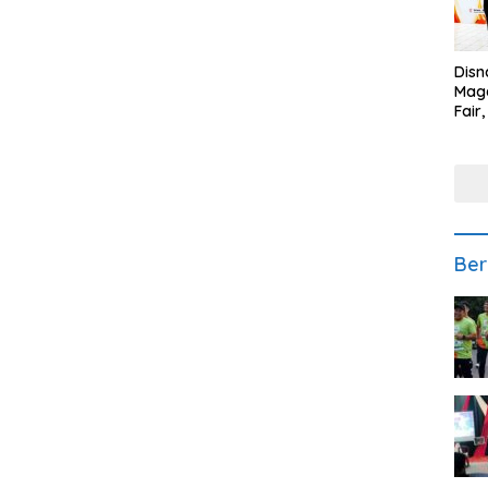
Disn
Mage
Fair
Sedi
Low
Ber