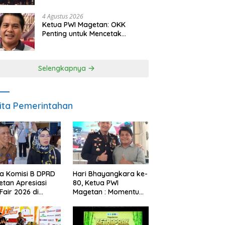
Berkelanjutan
4 Agustus 2026
Ketua PWI Magetan: OKK
Penting untuk Mencetak
Wartawan Profesional,
Berintegritas dan Terpercaya
Selengkapnya
ita Pemerintahan
a Komisi B DPRD
Hari Bhayangkara ke-
tan Apresiasi
80, Ketua PWI
Fair 2026 di
Magetan : Momentum
ah Efisiensi
Polri Perkuat
garan
Kepercayaan Publik