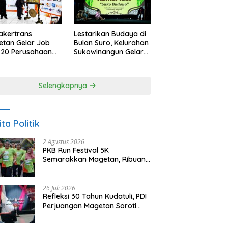
akertrans
Lestarikan Budaya di
tan Gelar Job
Bulan Suro, Kelurahan
, 20 Perusahaan
Sukowinangun Gelar
akan 2.159
Ketoprak Suko
ongan Kerja
Budoyo
Selengkapnya
ita Politik
2 Agustus 2026
PKB Run Festival 5K
Semarakkan Magetan, Ribuan
Pelari Rayakan HUT ke-28 PKB
26 Juli 2026
Refleksi 30 Tahun Kudatuli, PDI
Perjuangan Magetan Soroti
Ancaman Demokrasi dan
Tuntut Keadilan Korban