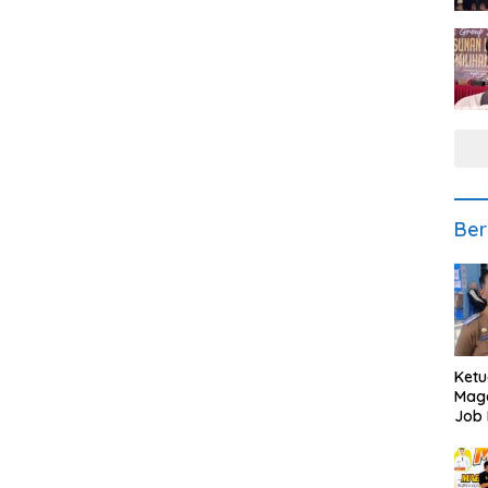
Ber
Ketu
Mage
Job 
Teng
Ang