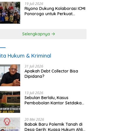
19 Juli 2026
Riyono Dukung Kolaborasi ICMI
Ponorogo untuk Perkuat
Ekonomi Kerakyatan dan
UMKM
Selengkapnya
ita Hukum & Kriminal
31 Juli 2026
Apakah Debt Collector Bisa
Dipidana?
13 Juli 2026
Sebulan Berlalu, Kasus
Pembobolan Kantor Setdakab
Magetan Masih Misterius
20 Mei 2026
Babak Baru Polemik Tanah di
Desa Gerih: Kuasa Hukum Ahli