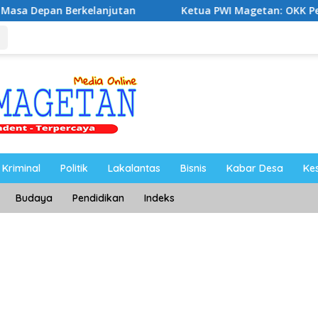
elanjutan
Ketua PWI Magetan: OKK Penting untuk Mence
Kriminal
Politik
Lakalantas
Bisnis
Kabar Desa
Ke
Budaya
Pendidikan
Indeks