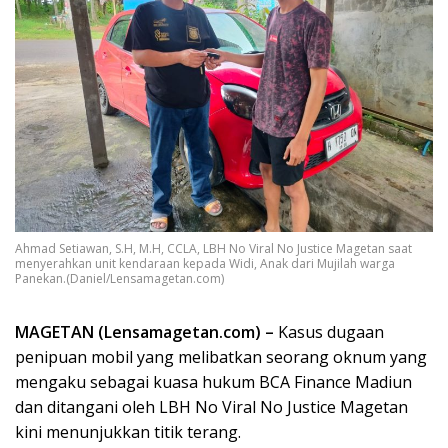
Ahmad Setiawan, S.H, M.H, CCLA, LBH No Viral No Justice Magetan saat
menyerahkan unit kendaraan kepada Widi, Anak dari Mujilah warga
Panekan.(Daniel/Lensamagetan.com)
MAGETAN (Lensamagetan.com) –
Kasus dugaan
penipuan mobil yang melibatkan seorang oknum yang
mengaku sebagai kuasa hukum BCA Finance Madiun
dan ditangani oleh LBH No Viral No Justice Magetan
kini menunjukkan titik terang.