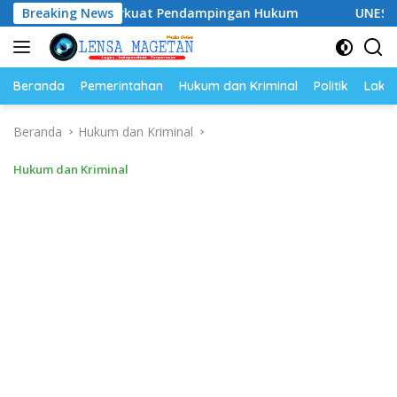
Langsung
iap Perkuat Pendampingan Hukum
Breaking News
UNESA Gelar ICAPSTUR
ke
konten
Beranda
Pemerintahan
Hukum dan Kriminal
Politik
Lakal
Beranda
Hukum dan Kriminal
Hukum dan Kriminal