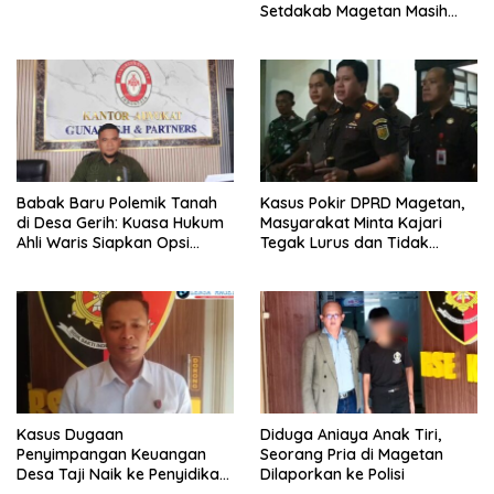
Setdakab Magetan Masih
Misterius
Babak Baru Polemik Tanah
Kasus Pokir DPRD Magetan,
di Desa Gerih: Kuasa Hukum
Masyarakat Minta Kajari
Ahli Waris Siapkan Opsi
Tegak Lurus dan Tidak
Gugatan dan Audiensi ke
Tebang Pilih
Bupati
Kasus Dugaan
Diduga Aniaya Anak Tiri,
Penyimpangan Keuangan
Seorang Pria di Magetan
Desa Taji Naik ke Penyidikan,
Dilaporkan ke Polisi