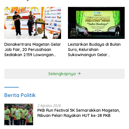
Anggaran
Kepercayaan Publik
Disnakertrans Magetan Gelar
Lestarikan Budaya di Bulan
Job Fair, 20 Perusahaan
Suro, Kelurahan
Sediakan 2.159 Lowongan
Sukowinangun Gelar
Kerja
Ketoprak Suko Budoyo
Selengkapnya
Berita Politik
2 Agustus 2026
PKB Run Festival 5K Semarakkan Magetan,
Ribuan Pelari Rayakan HUT ke-28 PKB