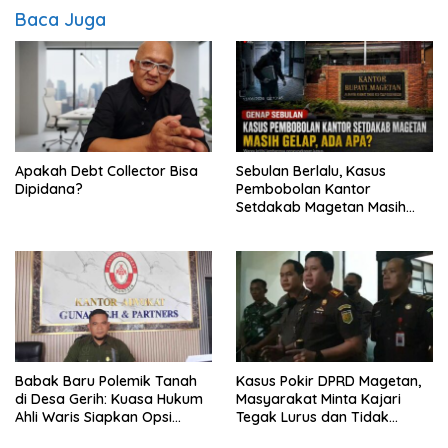
Baca Juga
Apakah Debt Collector Bisa
Sebulan Berlalu, Kasus
Dipidana?
Pembobolan Kantor
Setdakab Magetan Masih
Misterius
Babak Baru Polemik Tanah
Kasus Pokir DPRD Magetan,
di Desa Gerih: Kuasa Hukum
Masyarakat Minta Kajari
Ahli Waris Siapkan Opsi
Tegak Lurus dan Tidak
Gugatan dan Audiensi ke
Tebang Pilih