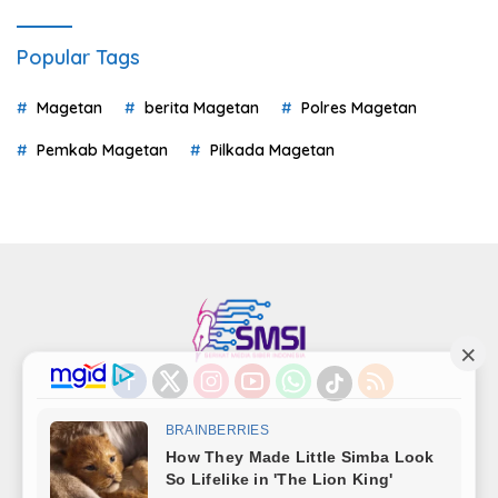
Popular Tags
Magetan
berita Magetan
Polres Magetan
Pemkab Magetan
Pilkada Magetan
Indeks
Kode Etik
Privacy Policy
Redaksi
Disclaimer
Pedoman Media Siber
Kode Perilaku Perusahaan Pers