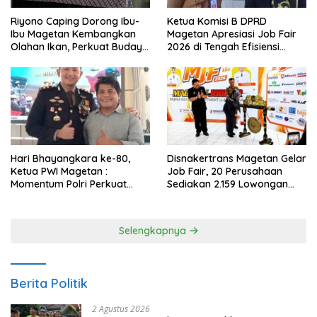
Riyono Caping Dorong Ibu-
Ketua Komisi B DPRD
Ibu Magetan Kembangkan
Magetan Apresiasi Job Fair
Olahan Ikan, Perkuat Budaya
2026 di Tengah Efisiensi
Gemar Makan Ikan
Anggaran
Hari Bhayangkara ke-80,
Disnakertrans Magetan Gelar
Ketua PWI Magetan :
Job Fair, 20 Perusahaan
Momentum Polri Perkuat
Sediakan 2.159 Lowongan
Kepercayaan Publik
Kerja
Selengkapnya
Berita Politik
2 Agustus 2026