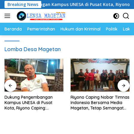
Langsung
engembangan Kampus UNESA di Pusat Kota, Riyono Caping: Ti
Breaking News
ke
konten
Beranda
Pemerintahan
Hukum dan Kriminal
Politik
Lakal
Lomba Desa Magetan
Dukung Pengembangan
Riyono Caping Nobar Timnas
Kampus UNESA di Pusat
Indonesia Bersama Media
Kota, Riyono Caping:
Magetan, Tetap Semangat
Tingkatkan SDM dan
Meski Garuda Gagal Lolos
Gerakkan Ekonomi Magetan