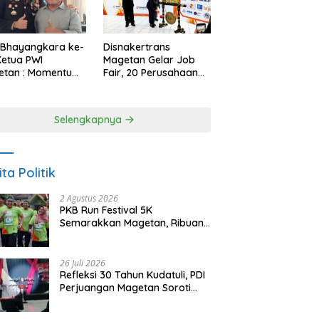
 Bhayangkara ke-
Disnakertrans
Ketua PWI
Magetan Gelar Job
etan : Momentum
Fair, 20 Perusahaan
i Perkuat
Sediakan 2.159
rcayaan Publik
Lowongan Kerja
Selengkapnya
ita Politik
2 Agustus 2026
PKB Run Festival 5K
Semarakkan Magetan, Ribuan
Pelari Rayakan HUT ke-28 PKB
26 Juli 2026
Refleksi 30 Tahun Kudatuli, PDI
Perjuangan Magetan Soroti
Ancaman Demokrasi dan
Tuntut Keadilan Korban