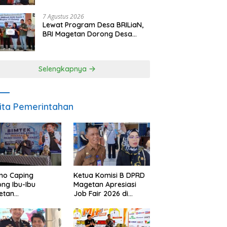
Berpulang
7 Agustus 2026
Lewat Program Desa BRILiaN,
BRI Magetan Dorong Desa
Wates Berprestasi
Selengkapnya
ita Pemerintahan
no Caping
Ketua Komisi B DPRD
ng Ibu-Ibu
Magetan Apresiasi
etan
Job Fair 2026 di
bangkan Olahan
Tengah Efisiensi
, Perkuat Budaya
Anggaran
ar Makan Ikan