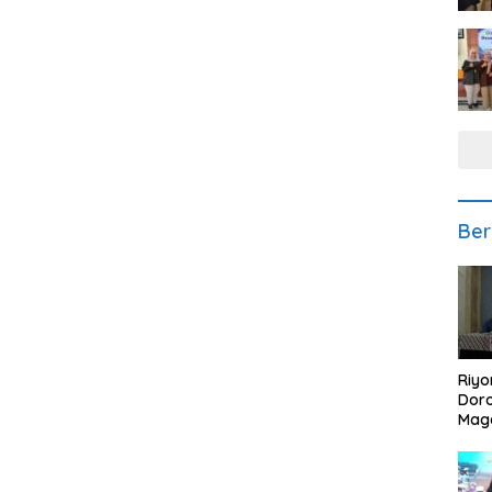
Ber
Riyo
Doro
Mag
Kem
Ikan
Gem