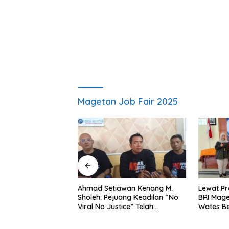
Magetan Job Fair 2025
ng Dorong Ibu-Ibu
Ahmad Setiawan Kenang M.
Lewat Pr
mbangkan Olahan
Sholeh: Pejuang Keadilan “No
BRI Mag
at Budaya Gemar
Viral No Justice” Telah
Wates Be
Berpulang