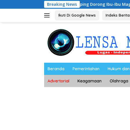
Langsung
Riyono Caping Dorong Ibu-Ibu Magetan Kembangka
Breaking News
ke
konten
Ikuti Di Google News
Indeks Berita
Beranda
Pemerintahan
Hukum dan 
Advertorial
Keagamaan
Olahraga