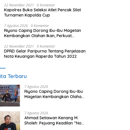
22 November 2021
0 Komentar
Kapolres Buka Seleksi Atlet Pencak Silat
Turnamen Kapolda Cup
7 Agustus 2026
0 Komentar
Riyono Caping Dorong Ibu-Ibu Magetan
Kembangkan Olahan Ikan, Perkuat
Budaya Gemar Makan Ikan
22 November 2021
0 Komentar
DPRD Gelar Paripurna Tentang Penjelasan
Nota Keuangan Raperda Tahun 2022
ita Terbaru
7 Agustus 2026
Riyono Caping Dorong Ibu-Ibu
Magetan Kembangkan Olahan
Ikan, Perkuat Budaya Gemar
Makan Ikan
7 Agustus 2026
Ahmad Setiawan Kenang M.
Sholeh: Pejuang Keadilan “No
Viral No Justice” Telah