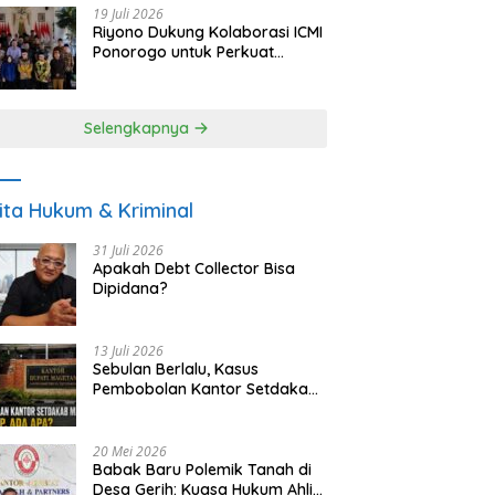
19 Juli 2026
Riyono Dukung Kolaborasi ICMI
Ponorogo untuk Perkuat
Ekonomi Kerakyatan dan
UMKM
Selengkapnya
ita Hukum & Kriminal
31 Juli 2026
Apakah Debt Collector Bisa
Dipidana?
13 Juli 2026
Sebulan Berlalu, Kasus
Pembobolan Kantor Setdakab
Magetan Masih Misterius
20 Mei 2026
Babak Baru Polemik Tanah di
Desa Gerih: Kuasa Hukum Ahli