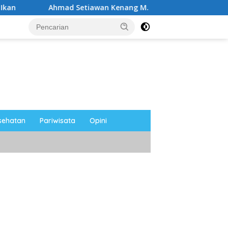
ad Setiawan Kenang M. Sholeh: Pejuang Keadilan “No Viral No J
sehatan
Pariwisata
Opini