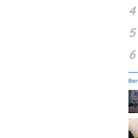
4
5
6
Ber