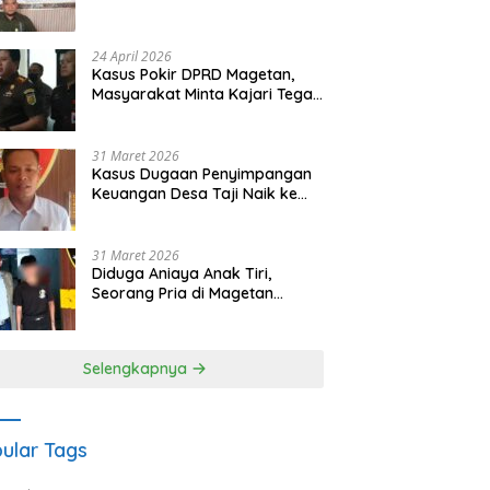
Waris Siapkan Opsi Gugatan
dan Audiensi ke Bupati
24 April 2026
Kasus Pokir DPRD Magetan,
Masyarakat Minta Kajari Tegak
Lurus dan Tidak Tebang Pilih
31 Maret 2026
Kasus Dugaan Penyimpangan
Keuangan Desa Taji Naik ke
Penyidikan, Polres Magetan
Mulai Hitung Kerugian Negara
31 Maret 2026
Diduga Aniaya Anak Tiri,
Seorang Pria di Magetan
Dilaporkan ke Polisi
Selengkapnya
ular Tags