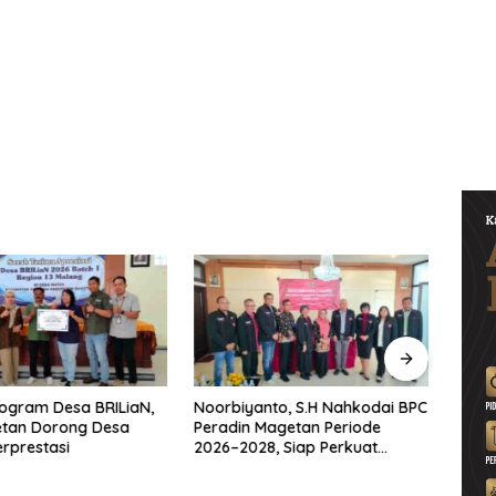
ogram Desa BRILiaN,
Noorbiyanto, S.H Nahkodai BPC
UNES
etan Dorong Desa
Peradin Magetan Periode
di Ma
rprestasi
2026–2028, Siap Perkuat
untu
Pendampingan Hukum
Berke