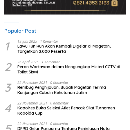
Popular Post
1
19 Juni 2025
1 Komentar
Lawu Fun Run Akan Kembali Digelar di Magetan,
Targetkan 2.000 Peserta
2
26 April 2025
1 Komentar
Peran Wartawan dalam Mengungkap Misteri CCTV di
Toilet Siswi
3
22 November 2021
0 Komentar
Rembug Penghijauan, Bupati Magetan Terima
Kunjungan Cabdin Kehutanan Jatim
4
22 November 2021
0 Komentar
Kapolres Buka Seleksi Atlet Pencak Silat Turnamen
Kapolda Cup
5
22 November 2021
0 Komentar
DPRD Gelar Paripurna Tentang Penjelasan Nota