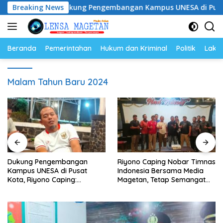
Langsung
Breaking News
Dukung Pengembangan Kampus UNESA di Pusat Kota, R
ke
konten
Beranda
Pemerintahan
Hukum dan Kriminal
Politik
Lakal
Malam Tahun Baru 2024
Dukung Pengembangan
Riyono Caping Nobar Timnas
Kampus UNESA di Pusat
Indonesia Bersama Media
Kota, Riyono Caping:
Magetan, Tetap Semangat
Tingkatkan SDM dan
Meski Garuda Gagal Lolos
Gerakkan Ekonomi Magetan