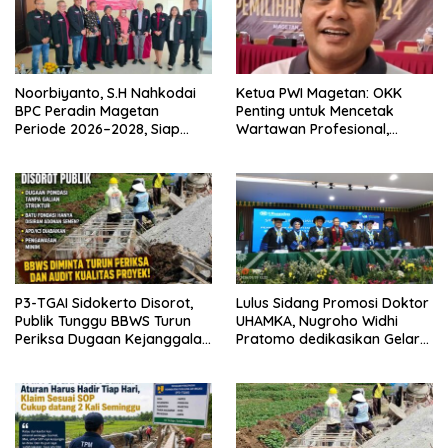
Noorbiyanto, S.H Nahkodai
Ketua PWI Magetan: OKK
BPC Peradin Magetan
Penting untuk Mencetak
Periode 2026–2028, Siap
Wartawan Profesional,
Perkuat Pendampingan
Berintegritas dan Terpercaya
Hukum
P3-TGAI Sidokerto Disorot,
Lulus Sidang Promosi Doktor
Publik Tunggu BBWS Turun
UHAMKA, Nugroho Widhi
Periksa Dugaan Kejanggalan
Pratomo dedikasikan Gelar
Proyek
Doktor untuk Keluarga dan
Institusinya