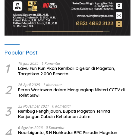
Popular Post
1
19 Juni 2025
1 Komentar
Lawu Fun Run Akan Kembali Digelar di Magetan,
Targetkan 2.000 Peserta
2
26 April 2025
1 Komentar
Peran Wartawan dalam Mengungkap Misteri CCTV di
Toilet Siswi
3
22 November 2021
0 Komentar
Rembug Penghijauan, Bupati Magetan Terima
Kunjungan Cabdin Kehutanan Jatim
4
6 Agustus 2026
0 Komentar
Noorbiyanto, S.H Nahkodai BPC Peradin Magetan