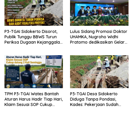
P3-TGAI Sidokerto Disorot,
Lulus Sidang Promosi Doktor
Publik Tunggu BBWS Turun
UHAMKA, Nugroho Widhi
Periksa Dugaan Kejanggalan
Pratomo dedikasikan Gelar
Proyek
Doktor untuk Keluarga dan
Institusinya
TPM P3-TGAI Wates Bantah
P3-TGAI Desa Sidokerto
Aturan Harus Hadir Tiap Hari,
Diduga Tanpa Pondasi,
Klaim Sesuai SOP Cukup
Kades: Pekerjaan Sudah
Datang 2 Kali Seminggu
Sesuai RAB TPM