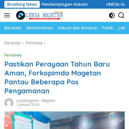
Langsung
 Perkuat Pendampingan Hukum
Breaking News
UNESA Gelar ICAPSTURE 2
ke
konten
Beranda
Pemerintahan
Hukum dan Kriminal
Politik
Lakal
Beranda
Peristiwa
Peristiwa
Pastikan Perayaan Tahun Baru
Aman, Forkopimda Magetan
Pantau Beberapa Pos
Pengamanan
Lensamagetan
-
Magetan
1 Januari 2024