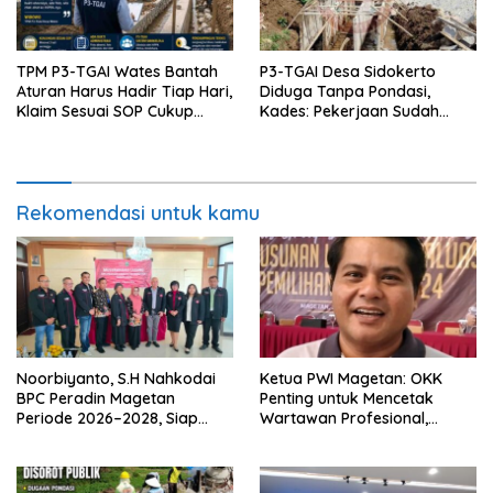
TPM P3-TGAI Wates Bantah
P3-TGAI Desa Sidokerto
Aturan Harus Hadir Tiap Hari,
Diduga Tanpa Pondasi,
Klaim Sesuai SOP Cukup
Kades: Pekerjaan Sudah
Datang 2 Kali Seminggu
Sesuai RAB TPM
Rekomendasi untuk kamu
Noorbiyanto, S.H Nahkodai
Ketua PWI Magetan: OKK
BPC Peradin Magetan
Penting untuk Mencetak
Periode 2026–2028, Siap
Wartawan Profesional,
Perkuat Pendampingan
Berintegritas dan Terpercaya
Hukum