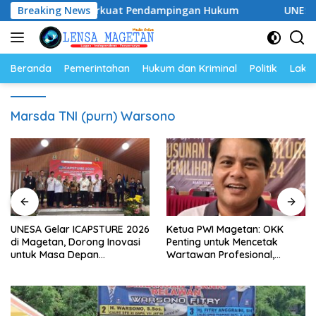
Langsung
028, Siap Perkuat Pendampingan Hukum
Breaking News
UNESA Gelar IC
ke
konten
Beranda
Pemerintahan
Hukum dan Kriminal
Politik
Lakal
Marsda TNI (purn) Warsono
UNESA Gelar ICAPSTURE 2026
Ketua PWI Magetan: OKK
di Magetan, Dorong Inovasi
Penting untuk Mencetak
untuk Masa Depan
Wartawan Profesional,
Berkelanjutan
Berintegritas dan Terpercaya