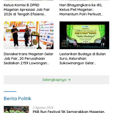
Ketua Komisi B DPRD
Hari Bhayangkara ke-80,
Magetan Apresiasi Job Fair
Ketua PWI Magetan :
2026 di Tengah Efisiensi
Momentum Polri Perkuat
Anggaran
Kepercayaan Publik
Disnakertrans Magetan Gelar
Lestarikan Budaya di Bulan
Job Fair, 20 Perusahaan
Suro, Kelurahan
Sediakan 2.159 Lowongan
Sukowinangun Gelar
Kerja
Ketoprak Suko Budoyo
Selengkapnya
Berita Politik
2 Agustus 2026
PKB Run Festival 5K Semarakkan Magetan,