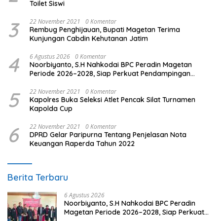
Toilet Siswi
3
22 November 2021
0 Komentar
Rembug Penghijauan, Bupati Magetan Terima
Kunjungan Cabdin Kehutanan Jatim
4
6 Agustus 2026
0 Komentar
Noorbiyanto, S.H Nahkodai BPC Peradin Magetan
Periode 2026–2028, Siap Perkuat Pendampingan
Hukum
5
22 November 2021
0 Komentar
Kapolres Buka Seleksi Atlet Pencak Silat Turnamen
Kapolda Cup
6
22 November 2021
0 Komentar
DPRD Gelar Paripurna Tentang Penjelasan Nota
Keuangan Raperda Tahun 2022
Berita Terbaru
6 Agustus 2026
Noorbiyanto, S.H Nahkodai BPC Peradin
Magetan Periode 2026–2028, Siap Perkuat
Pendampingan Hukum