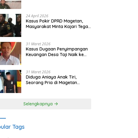
Waris Siapkan Opsi Gugatan
dan Audiensi ke Bupati
24 April 2026
Kasus Pokir DPRD Magetan,
Masyarakat Minta Kajari Tegak
Lurus dan Tidak Tebang Pilih
31 Maret 2026
Kasus Dugaan Penyimpangan
Keuangan Desa Taji Naik ke
Penyidikan, Polres Magetan
Mulai Hitung Kerugian Negara
31 Maret 2026
Diduga Aniaya Anak Tiri,
Seorang Pria di Magetan
Dilaporkan ke Polisi
Selengkapnya
ular Tags