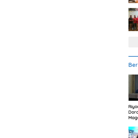
Ber
Riyo
Doro
Mag
Kem
Ikan
Gem