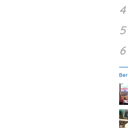
4
5
6
Ber