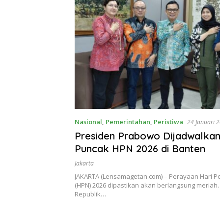
Nasional
,
Pemerintahan
,
Peristiwa
24 Januari 
Presiden Prabowo Dijadwalkan
Puncak HPN 2026 di Banten
Jakarta
JAKARTA (Lensamagetan.com) – Perayaan Hari Pe
(HPN) 2026 dipastikan akan berlangsung meriah.
Republik…