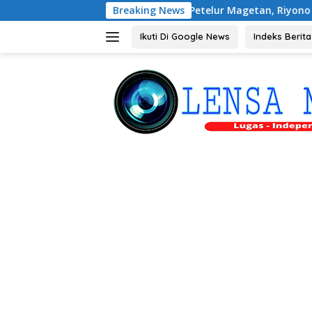
Langsung
si dengan Peternak Petelur Magetan, Riyono Bahas Stabilitas 
Breaking News
ke
konten
Ikuti Di Google News
Indeks Berita