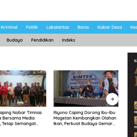
Kriminal
Politik
Lakalantas
Bisnis
Kabar Desa
Ke
Budaya
Pendidikan
Indeks
Caping Nobar Timnas
Riyono Caping Dorong Ibu-Ibu
Ahma
a Bersama Media
Magetan Kembangkan Olahan
Shole
, Tetap Semangat
Ikan, Perkuat Budaya Gemar
Viral
ruda Gagal Lolos
Makan Ikan
Berp