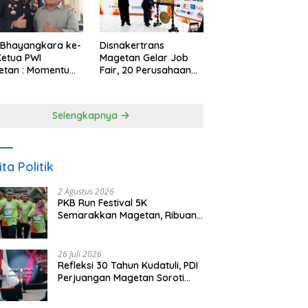
 Bhayangkara ke-
Disnakertrans
Ketua PWI
Magetan Gelar Job
etan : Momentum
Fair, 20 Perusahaan
i Perkuat
Sediakan 2.159
rcayaan Publik
Lowongan Kerja
Selengkapnya
ita Politik
2 Agustus 2026
PKB Run Festival 5K
Semarakkan Magetan, Ribuan
Pelari Rayakan HUT ke-28 PKB
26 Juli 2026
Refleksi 30 Tahun Kudatuli, PDI
Perjuangan Magetan Soroti
Ancaman Demokrasi dan
Tuntut Keadilan Korban