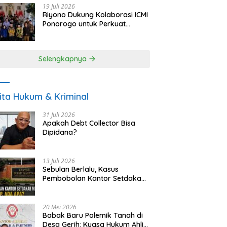
19 Juli 2026
Riyono Dukung Kolaborasi ICMI
Ponorogo untuk Perkuat
Ekonomi Kerakyatan dan
UMKM
Selengkapnya
ita Hukum & Kriminal
31 Juli 2026
Apakah Debt Collector Bisa
Dipidana?
13 Juli 2026
Sebulan Berlalu, Kasus
Pembobolan Kantor Setdakab
Magetan Masih Misterius
20 Mei 2026
Babak Baru Polemik Tanah di
Desa Gerih: Kuasa Hukum Ahli