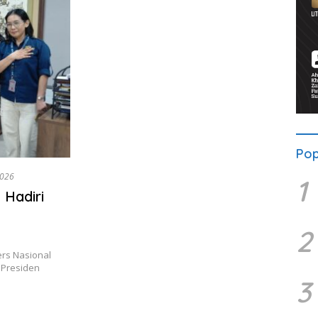
Pop
2026
1
 Hadiri
2
rs Nasional
 Presiden
3