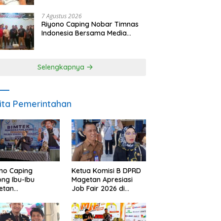
SDM dan Gerakkan Ekonomi
Magetan
7 Agustus 2026
Riyono Caping Nobar Timnas
Indonesia Bersama Media
Magetan, Tetap Semangat
Meski Garuda Gagal Lolos
Selengkapnya
ita Pemerintahan
no Caping
Ketua Komisi B DPRD
ng Ibu-Ibu
Magetan Apresiasi
etan
Job Fair 2026 di
bangkan Olahan
Tengah Efisiensi
, Perkuat Budaya
Anggaran
ar Makan Ikan