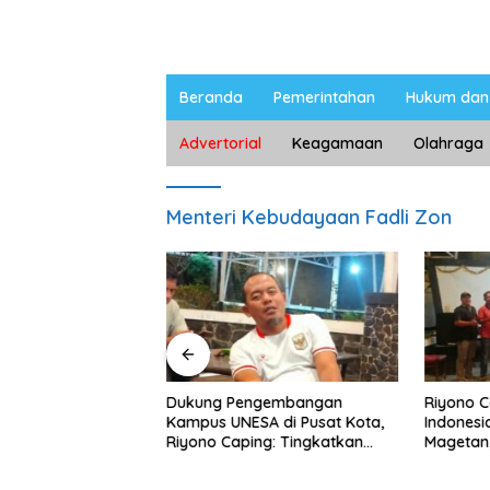
Beranda
Pemerintahan
Hukum dan 
Advertorial
Keagamaan
Olahraga
Menteri Kebudayaan Fadli Zon
ngan Peternak
Dukung Pengembangan
Riyono 
etan, Riyono Bahas
Kampus UNESA di Pusat Kota,
Indonesi
arga Telur dan
Riyono Caping: Tingkatkan
Magetan
am
SDM dan Gerakkan Ekonomi
Meski Ga
Magetan