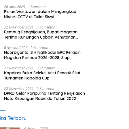
26 April 2025
1 Komentar
Peran Wartawan dalam Mengungkap
Misteri CCTV di Toilet Siswi
22 November 2021
0 Komentar
Rembug Penghijauan, Bupati Magetan
Terima Kunjungan Cabdin Kehutanan
Jatim
6 Agustus 2026
0 Komentar
Noorbiyanto, S.H Nahkodai BPC Peradin
Magetan Periode 2026–2028, Siap
Perkuat Pendampingan Hukum
22 November 2021
0 Komentar
Kapolres Buka Seleksi Atlet Pencak Silat
Turnamen Kapolda Cup
22 November 2021
0 Komentar
DPRD Gelar Paripurna Tentang Penjelasan
Nota Keuangan Raperda Tahun 2022
ita Terbaru
6 Agustus 2026