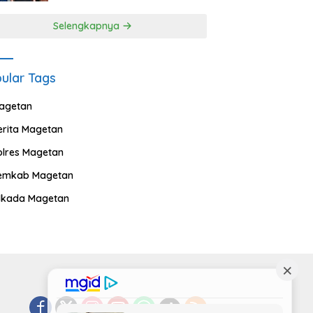
Selengkapnya
ular Tags
agetan
erita Magetan
olres Magetan
emkab Magetan
ilkada Magetan