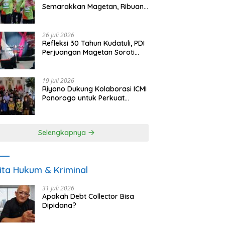
Semarakkan Magetan, Ribuan
Pelari Rayakan HUT ke-28 PKB
26 Juli 2026
Refleksi 30 Tahun Kudatuli, PDI
Perjuangan Magetan Soroti
Ancaman Demokrasi dan
Tuntut Keadilan Korban
19 Juli 2026
Riyono Dukung Kolaborasi ICMI
Ponorogo untuk Perkuat
Ekonomi Kerakyatan dan
UMKM
Selengkapnya
ita Hukum & Kriminal
31 Juli 2026
Apakah Debt Collector Bisa
Dipidana?