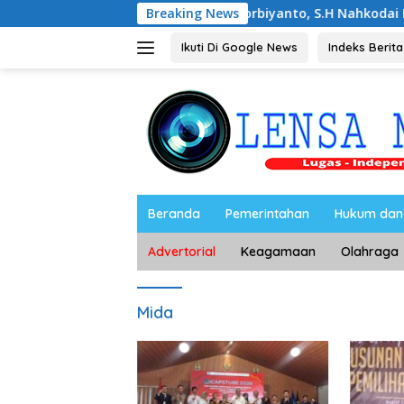
Langsung
Noorbiyanto, S.H Nahkodai BPC Peradin Mag
Breaking News
ke
konten
Ikuti Di Google News
Indeks Berita
Beranda
Pemerintahan
Hukum dan 
Advertorial
Keagamaan
Olahraga
Mida