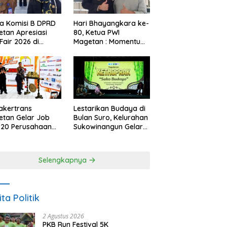
a Komisi B DPRD
Hari Bhayangkara ke-
tan Apresiasi
80, Ketua PWI
Fair 2026 di
Magetan : Momentum
ah Efisiensi
Polri Perkuat
garan
Kepercayaan Publik
akertrans
Lestarikan Budaya di
tan Gelar Job
Bulan Suro, Kelurahan
, 20 Perusahaan
Sukowinangun Gelar
akan 2.159
Ketoprak Suko
ongan Kerja
Budoyo
Selengkapnya
ita Politik
2 Agustus 2026
PKB Run Festival 5K