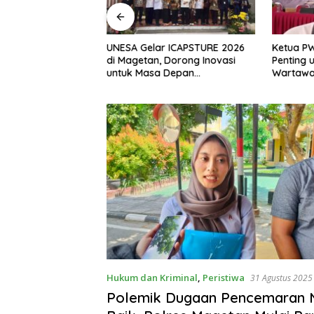
, S.H Nahkodai BPC
UNESA Gelar ICAPSTURE 2026
Ketua P
etan Periode
di Magetan, Dorong Inovasi
Penting 
Siap Perkuat
untuk Masa Depan
Wartawan
gan Hukum
Berkelanjutan
Berinteg
Hukum dan Kriminal
,
Peristiwa
31 Agustus 2025
Polemik Dugaan Pencemaran