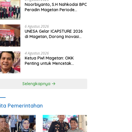
Noorbiyanto, S.H Nahkodai BPC
Peradin Magetan Periode
2026–2028, Siap Perkuat
Pendampingan Hukum
6 Agustus 2026
UNESA Gelar ICAPSTURE 2026
di Magetan, Dorong Inovasi
untuk Masa Depan
Berkelanjutan
4 Agustus 2026
Ketua PWI Magetan: OKK
Penting untuk Mencetak
Wartawan Profesional,
Berintegritas dan Terpercaya
Selengkapnya
ita Pemerintahan