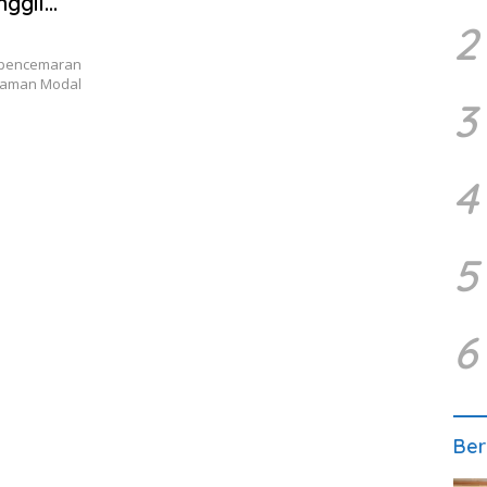
nggil
2
 pencemaran
naman Modal
3
4
5
6
Ber