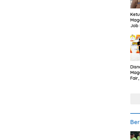
Ketu
Mage
Job 
Teng
Ang
Disn
Mage
Fair
Sedi
Low
Ber