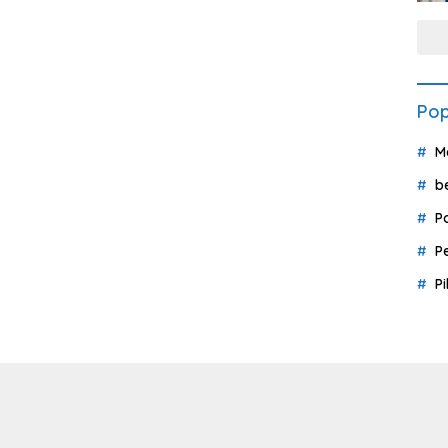
Pop
M
b
P
P
P