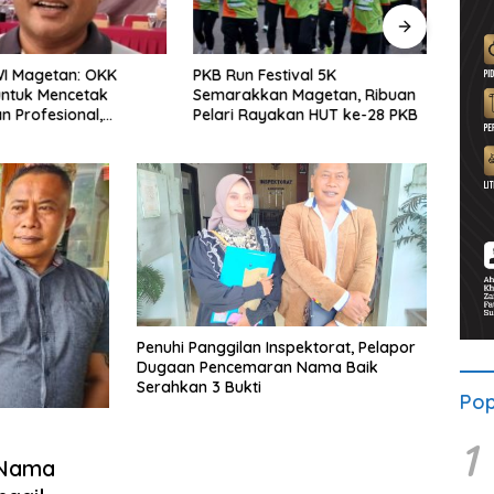
WI Magetan: OKK
PKB Run Festival 5K
Pers
untuk Mencetak
Semarakkan Magetan, Ribuan
Selu
 Profesional,
Pelari Rayakan HUT ke-28 PKB
Bersa
ritas dan Terpercaya
Solid
Penuhi Panggilan Inspektorat, Pelapor
Dugaan Pencemaran Nama Baik
Serahkan 3 Bukti
Pop
1
 Nama