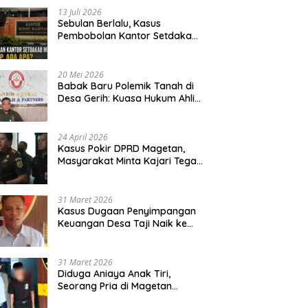
13 Juli 2026
Sebulan Berlalu, Kasus
Pembobolan Kantor Setdakab
Magetan Masih Misterius
20 Mei 2026
Babak Baru Polemik Tanah di
Desa Gerih: Kuasa Hukum Ahli
Waris Siapkan Opsi Gugatan
dan Audiensi ke Bupati
24 April 2026
Kasus Pokir DPRD Magetan,
Masyarakat Minta Kajari Tegak
Lurus dan Tidak Tebang Pilih
31 Maret 2026
Kasus Dugaan Penyimpangan
Keuangan Desa Taji Naik ke
Penyidikan, Polres Magetan
Mulai Hitung Kerugian Negara
31 Maret 2026
Diduga Aniaya Anak Tiri,
Seorang Pria di Magetan
Dilaporkan ke Polisi