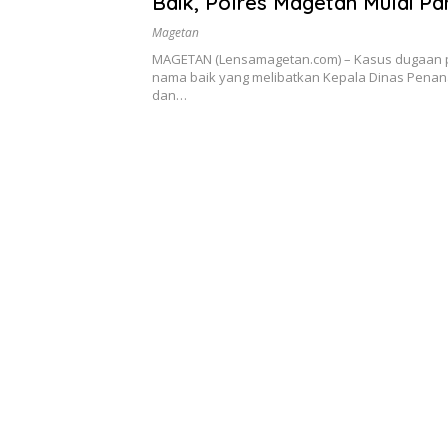
Baik, Polres Magetan Mulai Pa
Pelapor
Magetan
MAGETAN (Lensamagetan.com) – Kasus dugaan
nama baik yang melibatkan Kepala Dinas Pena
dan…