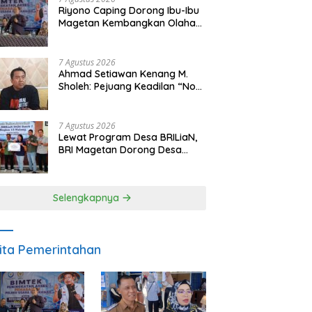
Riyono Caping Dorong Ibu-Ibu
Magetan Kembangkan Olahan
Ikan, Perkuat Budaya Gemar
Makan Ikan
7 Agustus 2026
Ahmad Setiawan Kenang M.
Sholeh: Pejuang Keadilan “No
Viral No Justice” Telah
Berpulang
7 Agustus 2026
Lewat Program Desa BRILiaN,
BRI Magetan Dorong Desa
Wates Berprestasi
Selengkapnya
ita Pemerintahan