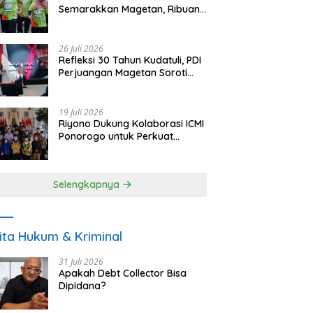
Semarakkan Magetan, Ribuan
Pelari Rayakan HUT ke-28 PKB
26 Juli 2026
Refleksi 30 Tahun Kudatuli, PDI
Perjuangan Magetan Soroti
Ancaman Demokrasi dan
Tuntut Keadilan Korban
19 Juli 2026
Riyono Dukung Kolaborasi ICMI
Ponorogo untuk Perkuat
Ekonomi Kerakyatan dan
UMKM
Selengkapnya
ita Hukum & Kriminal
31 Juli 2026
Apakah Debt Collector Bisa
Dipidana?