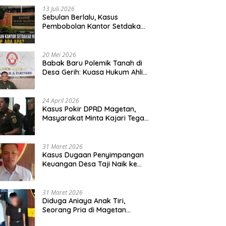
13 Juli 2026
Sebulan Berlalu, Kasus
Pembobolan Kantor Setdakab
Magetan Masih Misterius
20 Mei 2026
Babak Baru Polemik Tanah di
Desa Gerih: Kuasa Hukum Ahli
Waris Siapkan Opsi Gugatan
dan Audiensi ke Bupati
24 April 2026
Kasus Pokir DPRD Magetan,
Masyarakat Minta Kajari Tegak
Lurus dan Tidak Tebang Pilih
31 Maret 2026
Kasus Dugaan Penyimpangan
Keuangan Desa Taji Naik ke
Penyidikan, Polres Magetan
Mulai Hitung Kerugian Negara
31 Maret 2026
Diduga Aniaya Anak Tiri,
Seorang Pria di Magetan
Dilaporkan ke Polisi