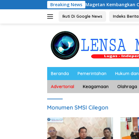
Langsung
 Caping Dorong Ibu-Ibu Magetan Kembangkan Olahan Ikan, Pe
Breaking News
ke
konten
Ikuti Di Google News
Indeks Berita
Beranda
Pemerintahan
Hukum dan 
Advertorial
Keagamaan
Olahraga
Monumen SMSI Cilegon