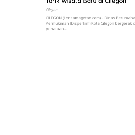
Tarik Wisata Baru di Cilegon
Cilegon
CILEGON (Lensamagetan.com) – Dinas Perumah
Permukiman (Disperkim) Kota Cilegon bergerak 
penataan…