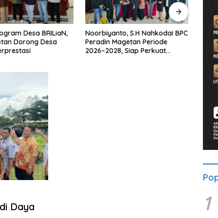
ogram Desa BRILiaN,
Noorbiyanto, S.H Nahkodai BPC
UNES
etan Dorong Desa
Peradin Magetan Periode
di Ma
rprestasi
2026–2028, Siap Perkuat
untu
Pendampingan Hukum
Berke
Pop
1
di Daya