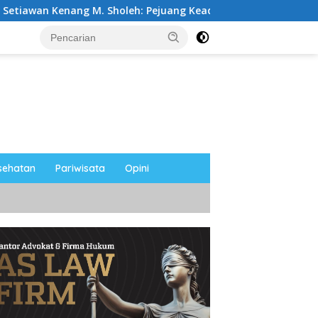
 M. Sholeh: Pejuang Keadilan “No Viral No Justice” Telah Berp
sehatan
Pariwisata
Opini