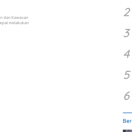
2
an dan Kawasan
cepat melakukan
3
4
5
6
Ber