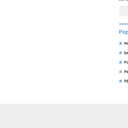
Pop
M
b
P
P
P