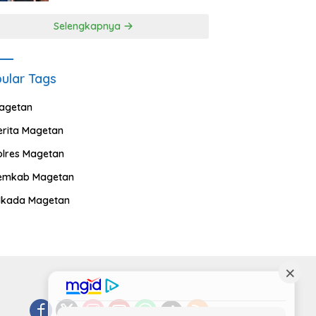
Selengkapnya
ular Tags
agetan
erita Magetan
olres Magetan
emkab Magetan
ilkada Magetan