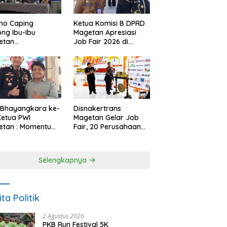
no Caping
Ketua Komisi B DPRD
ng Ibu-Ibu
Magetan Apresiasi
etan
Job Fair 2026 di
bangkan Olahan
Tengah Efisiensi
, Perkuat Budaya
Anggaran
ar Makan Ikan
 Bhayangkara ke-
Disnakertrans
Ketua PWI
Magetan Gelar Job
etan : Momentum
Fair, 20 Perusahaan
i Perkuat
Sediakan 2.159
rcayaan Publik
Lowongan Kerja
Selengkapnya
ita Politik
2 Agustus 2026
PKB Run Festival 5K