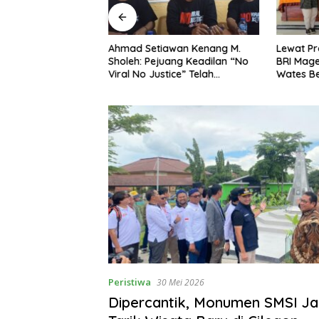
ng Dorong Ibu-Ibu
Ahmad Setiawan Kenang M.
Lewat Pr
mbangkan Olahan
Sholeh: Pejuang Keadilan “No
BRI Mag
at Budaya Gemar
Viral No Justice” Telah
Wates Be
Berpulang
Peristiwa
30 Mei 2026
Dipercantik, Monumen SMSI Ja