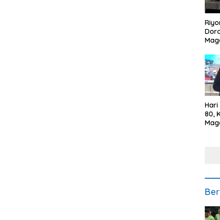
Riyo
Doro
Mag
Kem
Ikan
Gem
Hari
80, 
Mag
Polr
Kepe
Ber