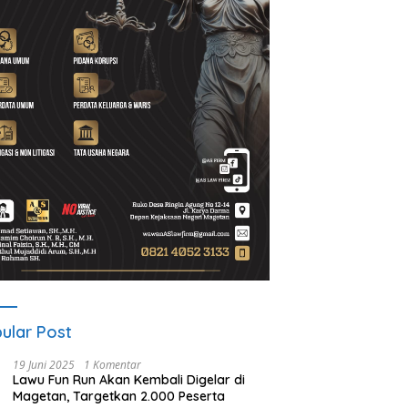
A Gelar ICAPSTURE 2026
Ketua PWI Magetan: OKK
P
getan, Dorong Inovasi
Penting untuk Mencetak
S
k Masa Depan
Wartawan Profesional,
P
lanjutan
Berintegritas dan Terpercaya
ular Post
19 Juni 2025
1 Komentar
Lawu Fun Run Akan Kembali Digelar di
Magetan, Targetkan 2.000 Peserta