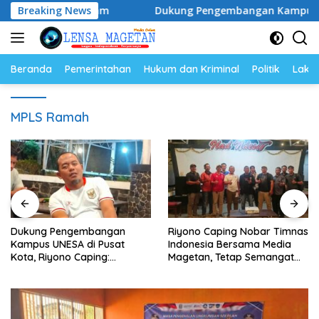
Langsung
opulasi Ayam
Breaking News
Dukung Pengembangan Kampus UNESA di P
ke
konten
Beranda
Pemerintahan
Hukum dan Kriminal
Politik
Lakal
MPLS Ramah
Dukung Pengembangan
Riyono Caping Nobar Timnas
Kampus UNESA di Pusat
Indonesia Bersama Media
Kota, Riyono Caping:
Magetan, Tetap Semangat
Tingkatkan SDM dan
Meski Garuda Gagal Lolos
Gerakkan Ekonomi Magetan