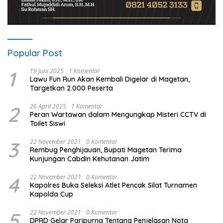
Popular Post
1
19 Juni 2025
1 Komentar
Lawu Fun Run Akan Kembali Digelar di Magetan,
Targetkan 2.000 Peserta
2
26 April 2025
1 Komentar
Peran Wartawan dalam Mengungkap Misteri CCTV di
Toilet Siswi
3
22 November 2021
0 Komentar
Rembug Penghijauan, Bupati Magetan Terima
Kunjungan Cabdin Kehutanan Jatim
4
22 November 2021
0 Komentar
Kapolres Buka Seleksi Atlet Pencak Silat Turnamen
Kapolda Cup
5
22 November 2021
0 Komentar
DPRD Gelar Paripurna Tentang Penjelasan Nota