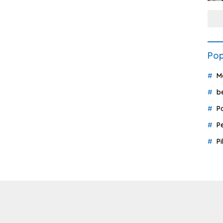
Pop
M
b
P
P
P