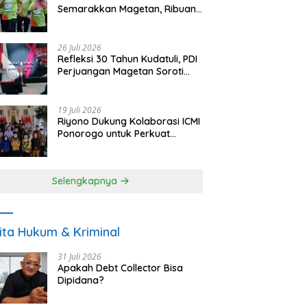
Semarakkan Magetan, Ribuan
Pelari Rayakan HUT ke-28 PKB
26 Juli 2026
Refleksi 30 Tahun Kudatuli, PDI
Perjuangan Magetan Soroti
Ancaman Demokrasi dan
Tuntut Keadilan Korban
19 Juli 2026
Riyono Dukung Kolaborasi ICMI
Ponorogo untuk Perkuat
Ekonomi Kerakyatan dan
UMKM
Selengkapnya
ita Hukum & Kriminal
31 Juli 2026
Apakah Debt Collector Bisa
Dipidana?