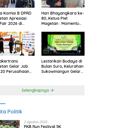
a Komisi B DPRD
Hari Bhayangkara ke-
tan Apresiasi
80, Ketua PWI
Fair 2026 di
Magetan : Momentum
ah Efisiensi
Polri Perkuat
garan
Kepercayaan Publik
akertrans
Lestarikan Budaya di
tan Gelar Job
Bulan Suro, Kelurahan
, 20 Perusahaan
Sukowinangun Gelar
akan 2.159
Ketoprak Suko
ongan Kerja
Budoyo
Selengkapnya
ita Politik
2 Agustus 2026
PKB Run Festival 5K