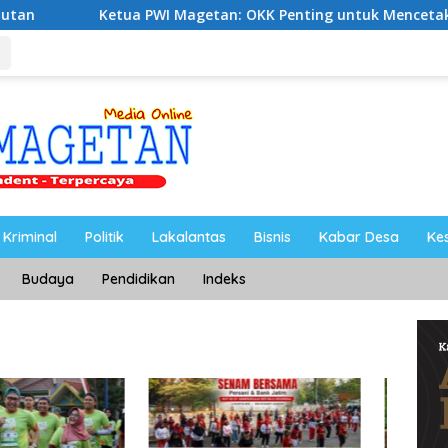
tua PWI Magetan: OKK Penting untuk Mencetak Wartawan Profes
Kriminal
Politik
Lakalantas
Bisnis
Kabar Desa
Ke
Budaya
Pendidikan
Indeks