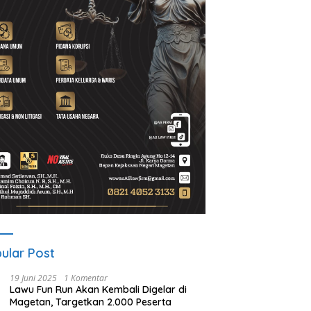
 Guyub Rukun Program
Apakah Debt Collector Bisa
P
i-Wakil Bupati Magetan
Dipidana?
S
i Dirasakan Warga Desa
T
s
ular Post
19 Juni 2025
1 Komentar
Lawu Fun Run Akan Kembali Digelar di
Magetan, Targetkan 2.000 Peserta