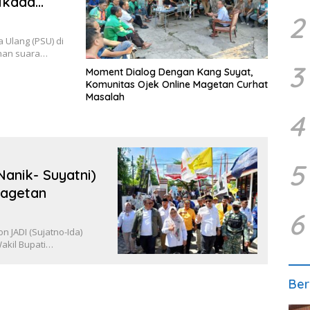
ilkada
2
Ulang (PSU) di
ehan suara…
3
Moment Dialog Dengan Kang Suyat,
Komunitas Ojek Online Magetan Curhat
Masalah
4
5
anik- Suyatni)
Magetan
6
 JADI (Sujatno-Ida)
Wakil Bupati…
Ber