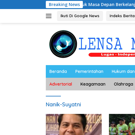
Langsung
n, Dorong Inovasi untuk Masa Depan Berkelanjutan
Breaking News
Ke
ke
konten
Ikuti Di Google News
Indeks Berita
Beranda
Pemerintahan
Hukum dan 
Advertorial
Keagamaan
Olahraga
Nanik-Suyatni