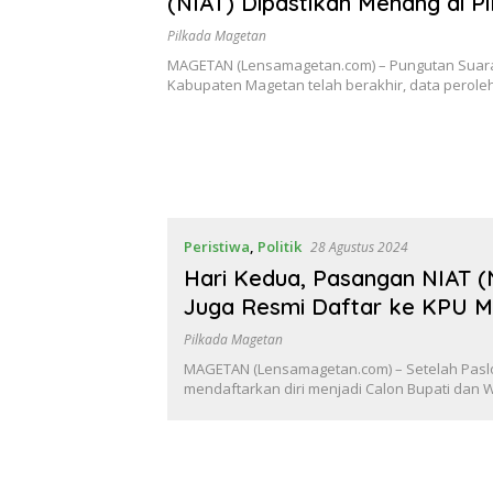
(NIAT) Dipastikan Menang di P
Magetan
Pilkada Magetan
MAGETAN (Lensamagetan.com) – Pungutan Suara 
Kabupaten Magetan telah berakhir, data perol
Peristiwa
,
Politik
28 Agustus 2024
Hari Kedua, Pasangan NIAT (N
Juga Resmi Daftar ke KPU 
Pilkada Magetan
MAGETAN (Lensamagetan.com) – Setelah Paslon
mendaftarkan diri menjadi Calon Bupati dan 