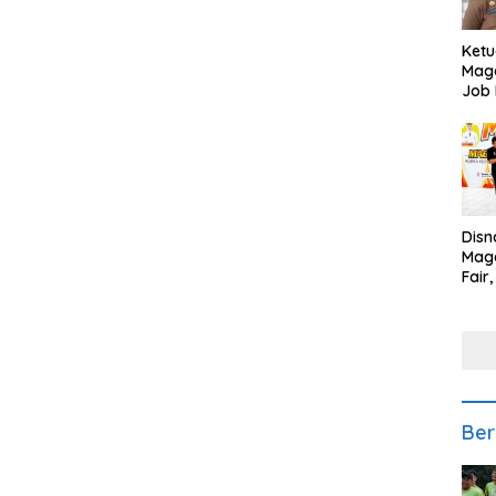
Ketu
Mage
Job 
Teng
Ang
Disn
Mage
Fair
Sedi
Low
Ber