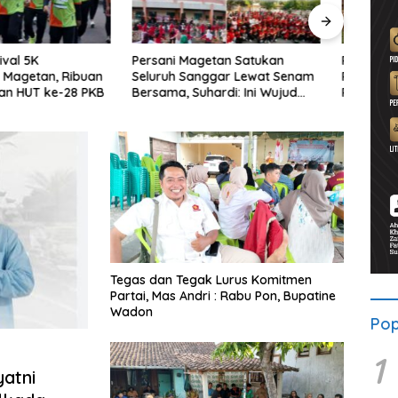
Magetan Satukan
P3-TGAI Sidokerto Disorot,
Dana
 Sanggar Lewat Senam
Publik Tunggu BBWS Turun
Bupat
 Suhardi: Ini Wujud
Periksa Dugaan Kejanggalan
Mula
as
Proyek
Wate
Tegas dan Tegak Lurus Komitmen
Partai, Mas Andri : Rabu Pon, Bupatine
Wadon
Pop
1
yatni