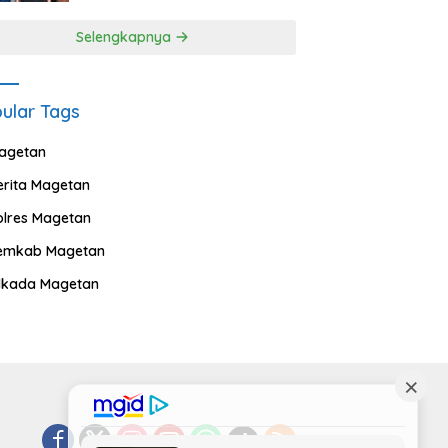
Selengkapnya
ular Tags
agetan
erita Magetan
olres Magetan
emkab Magetan
ilkada Magetan