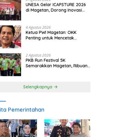
UNESA Gelar ICAPSTURE 2026
di Magetan, Dorong Inovasi
untuk Masa Depan
Berkelanjutan
4 Agustus 2026
Ketua PWI Magetan: OKK
Penting untuk Mencetak
Wartawan Profesional,
Berintegritas dan Terpercaya
2 Agustus 2026
PKB Run Festival 5K
Semarakkan Magetan, Ribuan
Pelari Rayakan HUT ke-28 PKB
Selengkapnya
ita Pemerintahan