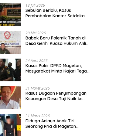
13 Juli 2026
Sebulan Berlalu, Kasus
Pembobolan Kantor Setdakab
Magetan Masih Misterius
20 Mei 2026
Babak Baru Polemik Tanah di
Desa Gerih: Kuasa Hukum Ahli
Waris Siapkan Opsi Gugatan
dan Audiensi ke Bupati
24 April 2026
Kasus Pokir DPRD Magetan,
Masyarakat Minta Kajari Tegak
Lurus dan Tidak Tebang Pilih
31 Maret 2026
Kasus Dugaan Penyimpangan
Keuangan Desa Taji Naik ke
Penyidikan, Polres Magetan
Mulai Hitung Kerugian Negara
31 Maret 2026
Diduga Aniaya Anak Tiri,
Seorang Pria di Magetan
Dilaporkan ke Polisi