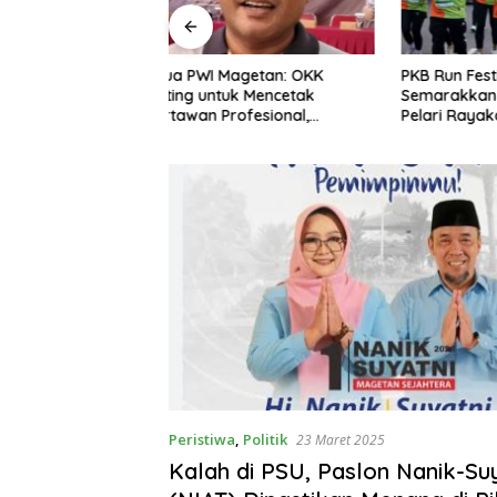
agetan: OKK
PKB Run Festival 5K
Persani 
uk Mencetak
Semarakkan Magetan, Ribuan
Seluruh
ofesional,
Pelari Rayakan HUT ke-28 PKB
Bersama,
as dan Terpercaya
Solidarit
Peristiwa
,
Politik
23 Maret 2025
Kalah di PSU, Paslon Nanik-Su