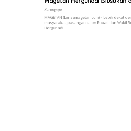
Magetan Hergunadi Blusukan d
Tradisional
Karangrejo
MAGETAN (Lensamagetan.com) – Lebih dekat de
masyarakat, pasangan calon Bupati dan Wakil B
Hergunadi…