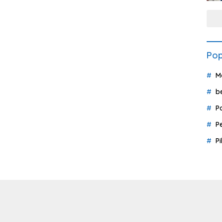
Pop
M
b
P
P
P