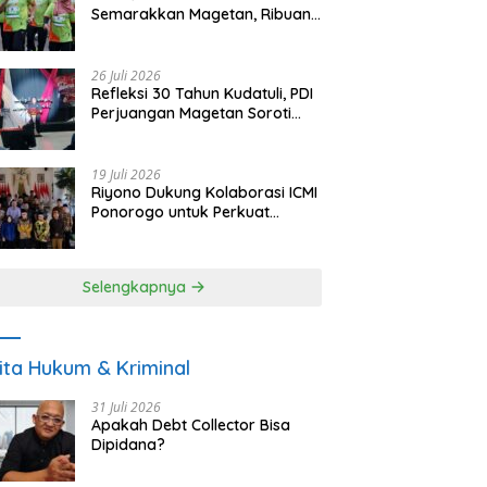
Semarakkan Magetan, Ribuan
Pelari Rayakan HUT ke-28 PKB
26 Juli 2026
Refleksi 30 Tahun Kudatuli, PDI
Perjuangan Magetan Soroti
Ancaman Demokrasi dan
Tuntut Keadilan Korban
19 Juli 2026
Riyono Dukung Kolaborasi ICMI
Ponorogo untuk Perkuat
Ekonomi Kerakyatan dan
UMKM
Selengkapnya
ita Hukum & Kriminal
31 Juli 2026
Apakah Debt Collector Bisa
Dipidana?