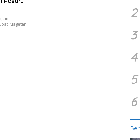
i Pasar
2
ngan
upati Magetan,
3
4
5
6
Ber