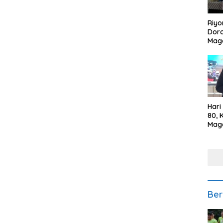
Riyo
Doro
Mag
Kem
Ikan
Gem
Hari
80, 
Mag
Polr
Kepe
Ber