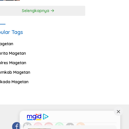
Selengkapnya
ular Tags
agetan
erita Magetan
olres Magetan
emkab Magetan
ilkada Magetan