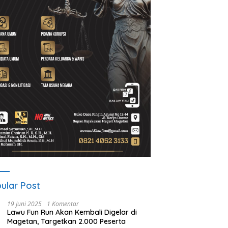
A Gelar ICAPSTURE 2026
Ketua PWI Magetan: OKK
P
getan, Dorong Inovasi
Penting untuk Mencetak
S
k Masa Depan
Wartawan Profesional,
P
lanjutan
Berintegritas dan Terpercaya
ular Post
19 Juni 2025
1 Komentar
Lawu Fun Run Akan Kembali Digelar di
Magetan, Targetkan 2.000 Peserta