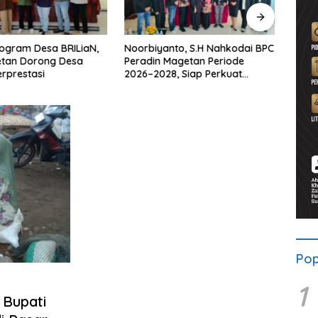
ogram Desa BRILiaN,
Noorbiyanto, S.H Nahkodai BPC
UNES
etan Dorong Desa
Peradin Magetan Periode
di Ma
rprestasi
2026–2028, Siap Perkuat
untu
Pendampingan Hukum
Berke
Pop
1
 Bupati