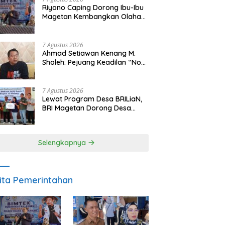
Riyono Caping Dorong Ibu-Ibu
Magetan Kembangkan Olahan
Ikan, Perkuat Budaya Gemar
Makan Ikan
7 Agustus 2026
Ahmad Setiawan Kenang M.
Sholeh: Pejuang Keadilan “No
Viral No Justice” Telah
Berpulang
7 Agustus 2026
Lewat Program Desa BRILiaN,
BRI Magetan Dorong Desa
Wates Berprestasi
Selengkapnya
ita Pemerintahan