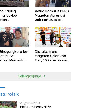
no Caping
Ketua Komisi B DPRD
ng Ibu-Ibu
Magetan Apresiasi
etan
Job Fair 2026 di
bangkan Olahan
Tengah Efisiensi
, Perkuat Budaya
Anggaran
ar Makan Ikan
 Bhayangkara ke-
Disnakertrans
Ketua PWI
Magetan Gelar Job
etan : Momentum
Fair, 20 Perusahaan
i Perkuat
Sediakan 2.159
rcayaan Publik
Lowongan Kerja
Selengkapnya
ita Politik
2 Agustus 2026
PKB Run Festival 5K