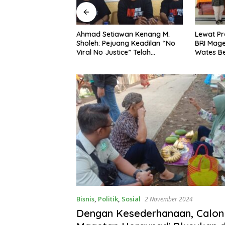
ng Dorong Ibu-Ibu
Ahmad Setiawan Kenang M.
Lewat Pr
mbangkan Olahan
Sholeh: Pejuang Keadilan “No
BRI Mag
at Budaya Gemar
Viral No Justice” Telah
Wates Be
Berpulang
Bisnis
,
Politik
,
Sosial
2 November 2024
Dengan Kesederhanaan, Calon