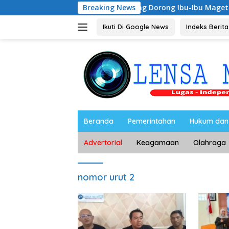
Langsung
Riyono Caping Dorong Ibu-Ibu Magetan Kembangkan
Breaking News
ke
konten
Ikuti Di Google News
Indeks Berita
Beranda
Pemerintahan
Hukum dan 
Advertorial
Keagamaan
Olahraga
nomor urut 2