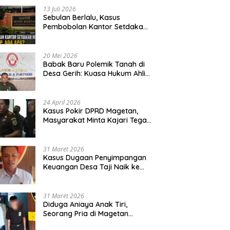
13 Juli 2026
Sebulan Berlalu, Kasus
Pembobolan Kantor Setdakab
Magetan Masih Misterius
20 Mei 2026
Babak Baru Polemik Tanah di
Desa Gerih: Kuasa Hukum Ahli
Waris Siapkan Opsi Gugatan
dan Audiensi ke Bupati
24 April 2026
Kasus Pokir DPRD Magetan,
Masyarakat Minta Kajari Tegak
Lurus dan Tidak Tebang Pilih
31 Maret 2026
Kasus Dugaan Penyimpangan
Keuangan Desa Taji Naik ke
Penyidikan, Polres Magetan
Mulai Hitung Kerugian Negara
31 Maret 2026
Diduga Aniaya Anak Tiri,
Seorang Pria di Magetan
Dilaporkan ke Polisi