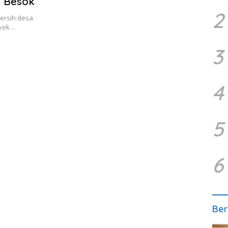
i Besok
2
ersih desa
byek…
3
4
5
6
Ber