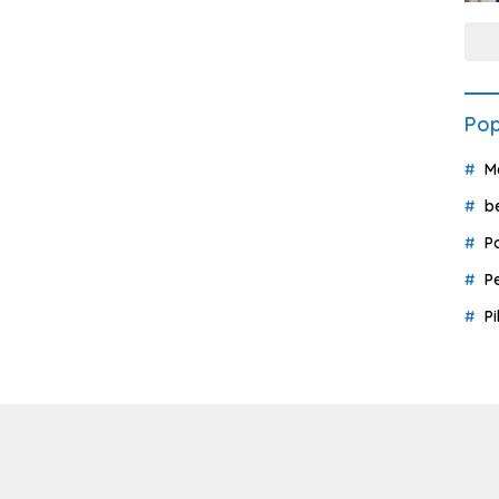
Pop
M
b
P
P
P