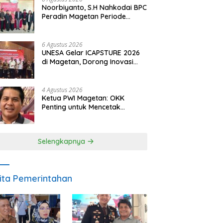
Noorbiyanto, S.H Nahkodai BPC
Peradin Magetan Periode
2026–2028, Siap Perkuat
Pendampingan Hukum
6 Agustus 2026
UNESA Gelar ICAPSTURE 2026
di Magetan, Dorong Inovasi
untuk Masa Depan
Berkelanjutan
4 Agustus 2026
Ketua PWI Magetan: OKK
Penting untuk Mencetak
Wartawan Profesional,
Berintegritas dan Terpercaya
Selengkapnya
ita Pemerintahan