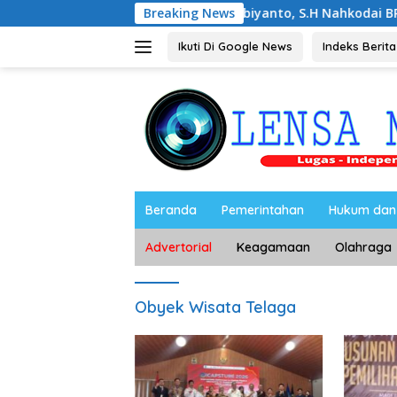
Langsung
Noorbiyanto, S.H Nahkodai BPC Peradin Mage
Breaking News
ke
konten
Ikuti Di Google News
Indeks Berita
Beranda
Pemerintahan
Hukum dan 
Advertorial
Keagamaan
Olahraga
Obyek Wisata Telaga