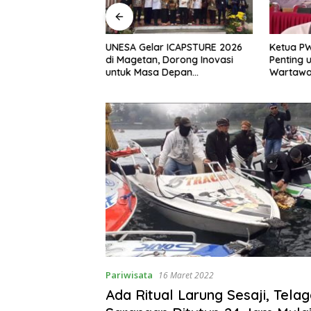
, S.H Nahkodai BPC
UNESA Gelar ICAPSTURE 2026
Ketua P
etan Periode
di Magetan, Dorong Inovasi
Penting 
Siap Perkuat
untuk Masa Depan
Wartawan
gan Hukum
Berkelanjutan
Berinteg
Pariwisata
16 Maret 2022
Ada Ritual Larung Sesaji, Tela