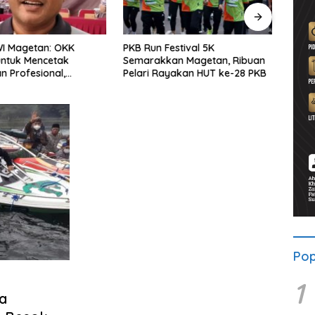
WI Magetan: OKK
PKB Run Festival 5K
Pers
untuk Mencetak
Semarakkan Magetan, Ribuan
Selu
 Profesional,
Pelari Rayakan HUT ke-28 PKB
Bersa
ritas dan Terpercaya
Solid
Pop
1
ga