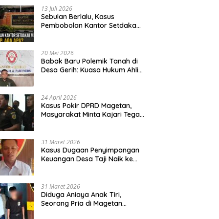
13 Juli 2026
Sebulan Berlalu, Kasus
Pembobolan Kantor Setdakab
Magetan Masih Misterius
20 Mei 2026
Babak Baru Polemik Tanah di
Desa Gerih: Kuasa Hukum Ahli
Waris Siapkan Opsi Gugatan
dan Audiensi ke Bupati
24 April 2026
Kasus Pokir DPRD Magetan,
Masyarakat Minta Kajari Tegak
Lurus dan Tidak Tebang Pilih
31 Maret 2026
Kasus Dugaan Penyimpangan
Keuangan Desa Taji Naik ke
Penyidikan, Polres Magetan
Mulai Hitung Kerugian Negara
31 Maret 2026
Diduga Aniaya Anak Tiri,
Seorang Pria di Magetan
Dilaporkan ke Polisi