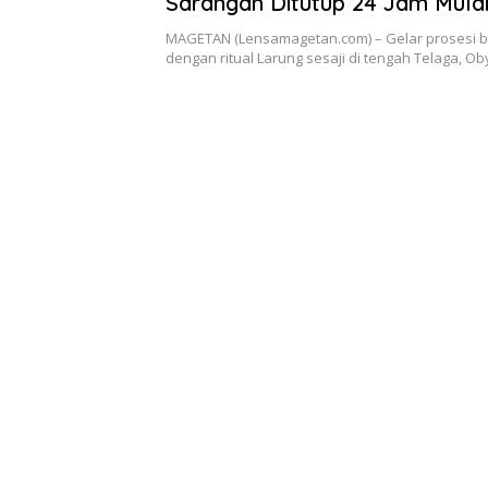
Sarangan Ditutup 24 Jam Mula
MAGETAN (Lensamagetan.com) – Gelar prosesi b
dengan ritual Larung sesaji di tengah Telaga, O