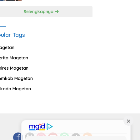
Selengkapnya
ular Tags
agetan
erita Magetan
olres Magetan
emkab Magetan
ilkada Magetan