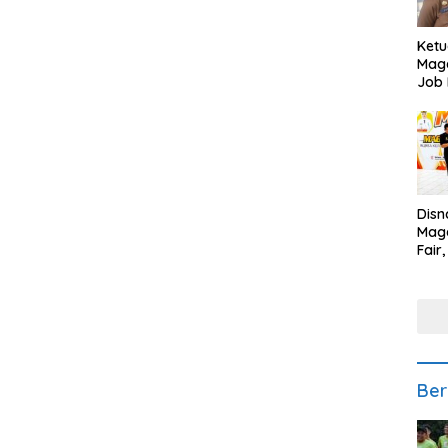
Ketu
Mage
Job 
Teng
Ang
Disn
Mage
Fair
Sedi
Low
Ber