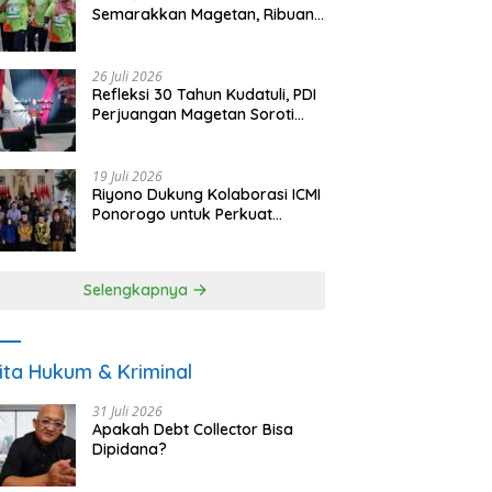
Semarakkan Magetan, Ribuan
Pelari Rayakan HUT ke-28 PKB
26 Juli 2026
Refleksi 30 Tahun Kudatuli, PDI
Perjuangan Magetan Soroti
Ancaman Demokrasi dan
Tuntut Keadilan Korban
19 Juli 2026
Riyono Dukung Kolaborasi ICMI
Ponorogo untuk Perkuat
Ekonomi Kerakyatan dan
UMKM
Selengkapnya
ita Hukum & Kriminal
31 Juli 2026
Apakah Debt Collector Bisa
Dipidana?