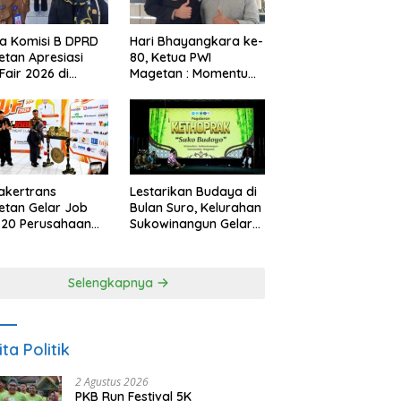
a Komisi B DPRD
Hari Bhayangkara ke-
tan Apresiasi
80, Ketua PWI
Fair 2026 di
Magetan : Momentum
ah Efisiensi
Polri Perkuat
garan
Kepercayaan Publik
akertrans
Lestarikan Budaya di
tan Gelar Job
Bulan Suro, Kelurahan
, 20 Perusahaan
Sukowinangun Gelar
akan 2.159
Ketoprak Suko
ongan Kerja
Budoyo
Selengkapnya
ita Politik
2 Agustus 2026
PKB Run Festival 5K