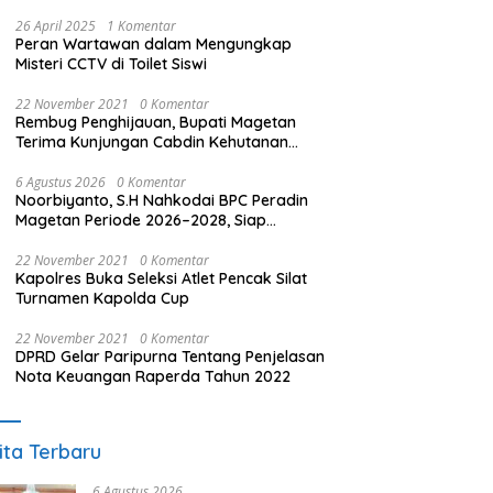
26 April 2025
1 Komentar
Peran Wartawan dalam Mengungkap
Misteri CCTV di Toilet Siswi
22 November 2021
0 Komentar
Rembug Penghijauan, Bupati Magetan
Terima Kunjungan Cabdin Kehutanan
Jatim
6 Agustus 2026
0 Komentar
Noorbiyanto, S.H Nahkodai BPC Peradin
Magetan Periode 2026–2028, Siap
Perkuat Pendampingan Hukum
22 November 2021
0 Komentar
Kapolres Buka Seleksi Atlet Pencak Silat
Turnamen Kapolda Cup
22 November 2021
0 Komentar
DPRD Gelar Paripurna Tentang Penjelasan
Nota Keuangan Raperda Tahun 2022
ita Terbaru
6 Agustus 2026