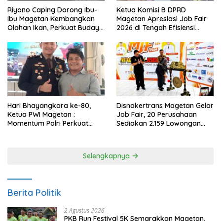
Riyono Caping Dorong Ibu-
Ketua Komisi B DPRD
Ibu Magetan Kembangkan
Magetan Apresiasi Job Fair
Olahan Ikan, Perkuat Budaya
2026 di Tengah Efisiensi
Gemar Makan Ikan
Anggaran
Hari Bhayangkara ke-80,
Disnakertrans Magetan Gelar
Ketua PWI Magetan :
Job Fair, 20 Perusahaan
Momentum Polri Perkuat
Sediakan 2.159 Lowongan
Kepercayaan Publik
Kerja
Selengkapnya
Berita Politik
2 Agustus 2026
PKB Run Festival 5K Semarakkan Magetan,