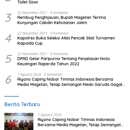
Toilet Siswi
3
22 November 2021
0 Komentar
Rembug Penghijauan, Bupati Magetan Terima
Kunjungan Cabdin Kehutanan Jatim
4
22 November 2021
0 Komentar
Kapolres Buka Seleksi Atlet Pencak Silat Turnamen
Kapolda Cup
5
22 November 2021
0 Komentar
DPRD Gelar Paripurna Tentang Penjelasan Nota
Keuangan Raperda Tahun 2022
6
7 Agustus 2026
0 Komentar
Riyono Caping Nobar Timnas Indonesia Bersama
Media Magetan, Tetap Semangat Meski Garuda Gagal
Lolos
Berita Terbaru
7 Agustus 2026
Riyono Caping Nobar Timnas Indonesia
Bersama Media Magetan, Tetap Semangat
Meski Garuda Gagal Lolos