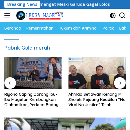
Langsung
, Tetap Semangat Meski Garuda Gagal Lolos
Breaking News
Riyono C
ke
konten
Beranda
Pemerintahan
Hukum dan Kriminal
Politik
Lakal
Pabrik Gula merah
Riyono Caping Dorong Ibu-
Ahmad Setiawan Kenang M.
Ibu Magetan Kembangkan
Sholeh: Pejuang Keadilan “No
Olahan Ikan, Perkuat Budaya
Viral No Justice” Telah
Gemar Makan Ikan
Berpulang