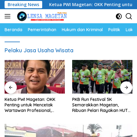
Langsung
jutan
Breaking News
Ketua PWI Magetan: OKK Penting untuk Mencetak
ke
konten
Beranda
Pemerintahan
Hukum dan Kriminal
Politik
Lakal
Pelaku Jasa Usaha Wisata
Ketua PWI Magetan: OKK
PKB Run Festival 5K
Penting untuk Mencetak
Semarakkan Magetan,
Wartawan Profesional,
Ribuan Pelari Rayakan HUT
Berintegritas dan Terpercaya
ke-28 PKB