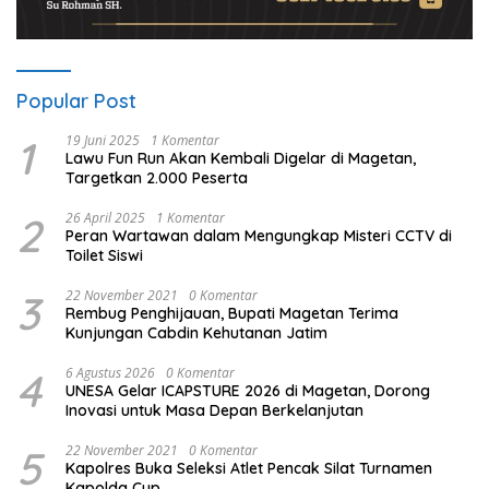
Popular Post
1
19 Juni 2025
1 Komentar
Lawu Fun Run Akan Kembali Digelar di Magetan,
Targetkan 2.000 Peserta
2
26 April 2025
1 Komentar
Peran Wartawan dalam Mengungkap Misteri CCTV di
Toilet Siswi
3
22 November 2021
0 Komentar
Rembug Penghijauan, Bupati Magetan Terima
Kunjungan Cabdin Kehutanan Jatim
4
6 Agustus 2026
0 Komentar
UNESA Gelar ICAPSTURE 2026 di Magetan, Dorong
Inovasi untuk Masa Depan Berkelanjutan
5
22 November 2021
0 Komentar
Kapolres Buka Seleksi Atlet Pencak Silat Turnamen
Kapolda Cup