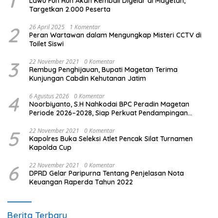
1
Lawu Fun Run Akan Kembali Digelar di Magetan,
Targetkan 2.000 Peserta
2
26 April 2025
1 Komentar
Peran Wartawan dalam Mengungkap Misteri CCTV di
Toilet Siswi
3
22 November 2021
0 Komentar
Rembug Penghijauan, Bupati Magetan Terima
Kunjungan Cabdin Kehutanan Jatim
4
6 Agustus 2026
0 Komentar
Noorbiyanto, S.H Nahkodai BPC Peradin Magetan
Periode 2026–2028, Siap Perkuat Pendampingan
Hukum
5
22 November 2021
0 Komentar
Kapolres Buka Seleksi Atlet Pencak Silat Turnamen
Kapolda Cup
6
22 November 2021
0 Komentar
DPRD Gelar Paripurna Tentang Penjelasan Nota
Keuangan Raperda Tahun 2022
Berita Terbaru