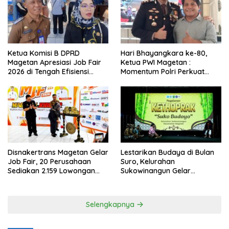
Ketua Komisi B DPRD
Hari Bhayangkara ke-80,
Magetan Apresiasi Job Fair
Ketua PWI Magetan :
2026 di Tengah Efisiensi
Momentum Polri Perkuat
Anggaran
Kepercayaan Publik
Disnakertrans Magetan Gelar
Lestarikan Budaya di Bulan
Job Fair, 20 Perusahaan
Suro, Kelurahan
Sediakan 2.159 Lowongan
Sukowinangun Gelar
Kerja
Ketoprak Suko Budoyo
Selengkapnya