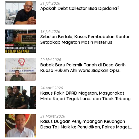
31 Juli 2026
Apakah Debt Collector Bisa Dipidana?
13 Juli 2026
Sebulan Berlalu, Kasus Pembobolan Kantor
Setdakab Magetan Masih Misterius
20 Mei 2026
Babak Baru Polemik Tanah di Desa Gerih:
Kuasa Hukum Ahli Waris Siapkan Opsi
Gugatan dan Audiensi ke Bupati
24 April 2026
Kasus Pokir DPRD Magetan, Masyarakat
Minta Kajari Tegak Lurus dan Tidak Tebang
Pilih
31 Maret 2026
Kasus Dugaan Penyimpangan Keuangan
Desa Taji Naik ke Penyidikan, Polres Magetan
Mulai Hitung Kerugian Negara