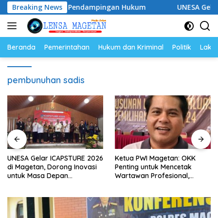
Langsung
Siap Perkuat Pendampingan Hukum
Breaking News
UNESA Gelar ICAPSTU
ke
konten
Beranda
Pemerintahan
Hukum dan Kriminal
Politik
Lakal
pembunuhan sadis
UNESA Gelar ICAPSTURE 2026
Ketua PWI Magetan: OKK
di Magetan, Dorong Inovasi
Penting untuk Mencetak
untuk Masa Depan
Wartawan Profesional,
Berkelanjutan
Berintegritas dan Terpercaya