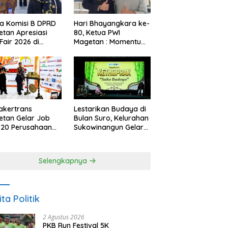
a Komisi B DPRD
Hari Bhayangkara ke-
tan Apresiasi
80, Ketua PWI
Fair 2026 di
Magetan : Momentum
ah Efisiensi
Polri Perkuat
garan
Kepercayaan Publik
akertrans
Lestarikan Budaya di
tan Gelar Job
Bulan Suro, Kelurahan
, 20 Perusahaan
Sukowinangun Gelar
akan 2.159
Ketoprak Suko
ongan Kerja
Budoyo
Selengkapnya
ita Politik
2 Agustus 2026
PKB Run Festival 5K