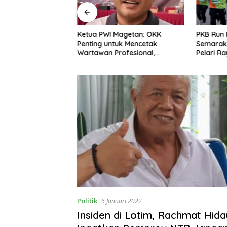
 ICAPSTURE 2026
Ketua PWI Magetan: OKK
PKB Run 
 Dorong Inovasi
Penting untuk Mencetak
Semarak
 Depan
Wartawan Profesional,
Pelari R
an
Berintegritas dan Terpercaya
Politik
6 Januari 2022
Insiden di Lotim, Rachmat Hida