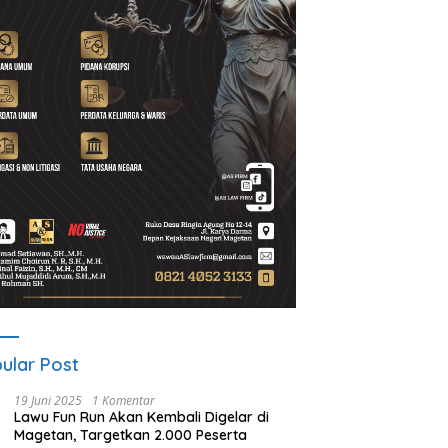
AI Sidokerto Disorot,
Dana Guyub Rukun Program
A
k Tunggu BBWS Turun
Bupati-Wakil Bupati Magetan
D
ksa Dugaan Kejanggalan
Mulai Dirasakan Warga Desa
ek
Wates
ular Post
19 Juni 2025
1 Komentar
Lawu Fun Run Akan Kembali Digelar di
Magetan, Targetkan 2.000 Peserta