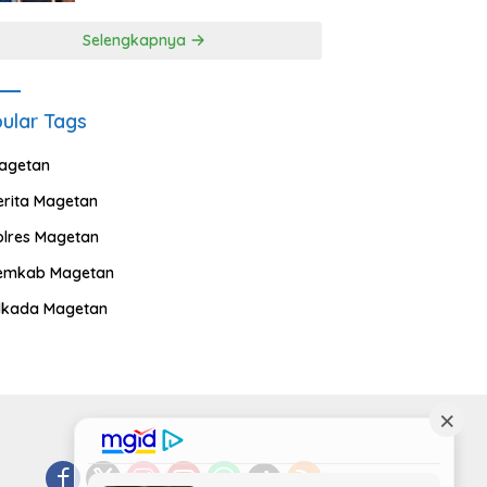
Selengkapnya
ular Tags
agetan
erita Magetan
olres Magetan
emkab Magetan
ilkada Magetan