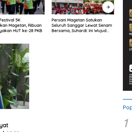
Festival 5K
Persani Magetan Satukan
P3-TG
kan Magetan, Ribuan
Seluruh Sanggar Lewat Senam
Publi
ayakan HUT ke-28 PKB
Bersama, Suhardi: Ini Wujud
Peri
Solidaritas
Proy
Pop
1
yat