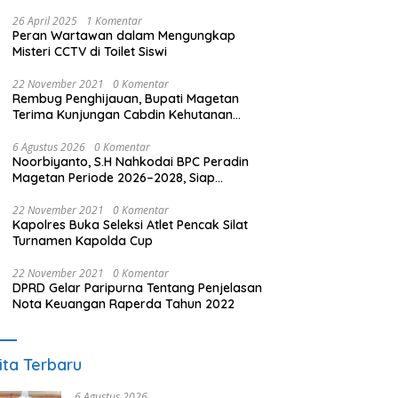
26 April 2025
1 Komentar
Peran Wartawan dalam Mengungkap
Misteri CCTV di Toilet Siswi
22 November 2021
0 Komentar
Rembug Penghijauan, Bupati Magetan
Terima Kunjungan Cabdin Kehutanan
Jatim
6 Agustus 2026
0 Komentar
Noorbiyanto, S.H Nahkodai BPC Peradin
Magetan Periode 2026–2028, Siap
Perkuat Pendampingan Hukum
22 November 2021
0 Komentar
Kapolres Buka Seleksi Atlet Pencak Silat
Turnamen Kapolda Cup
22 November 2021
0 Komentar
DPRD Gelar Paripurna Tentang Penjelasan
Nota Keuangan Raperda Tahun 2022
ita Terbaru
6 Agustus 2026