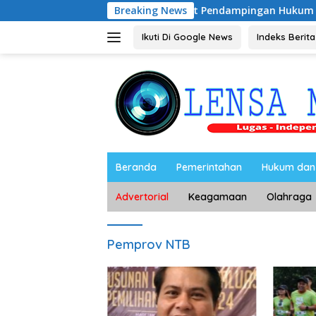
Langsung
 2026–2028, Siap Perkuat Pendampingan Hukum
Breaking News
UNESA G
ke
konten
Ikuti Di Google News
Indeks Berita
Beranda
Pemerintahan
Hukum dan 
Advertorial
Keagamaan
Olahraga
Pemprov NTB