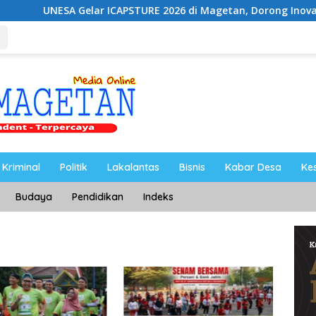
elar ICAPSTURE 2026 di Magetan, Dorong Inovasi untuk Masa D
Kriminal
Politik
Lakalantas
Bisnis
Kabar Desa
Ke
Budaya
Pendidikan
Indeks