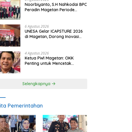
Noorbiyanto, S.H Nahkodai BPC
Peradin Magetan Periode
2026–2028, Siap Perkuat
Pendampingan Hukum
6 Agustus 2026
UNESA Gelar ICAPSTURE 2026
di Magetan, Dorong Inovasi
untuk Masa Depan
Berkelanjutan
4 Agustus 2026
Ketua PWI Magetan: OKK
Penting untuk Mencetak
Wartawan Profesional,
Berintegritas dan Terpercaya
Selengkapnya
ita Pemerintahan