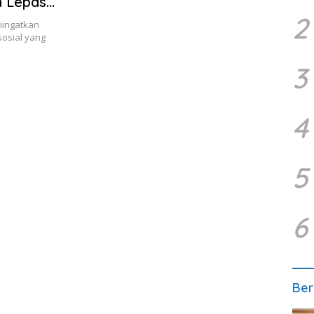
n Lepas
2
iingatkan
sosial yang
3
4
5
6
Ber