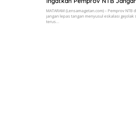
Ingatkan Pemprov NTB Janga
Tangan
MATARAM (Lensamagetan.com) – Pemprov NTB d
jangan lepas tangan menyusul eskalasi gejolak 
terus…