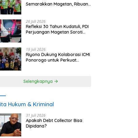
Semarakkan Magetan, Ribuan
Pelari Rayakan HUT ke-28 PKB
26 Juli 2026
Refleksi 30 Tahun Kudatuli, PDI
Perjuangan Magetan Soroti
Ancaman Demokrasi dan
Tuntut Keadilan Korban
19 Juli 2026
Riyono Dukung Kolaborasi ICMI
Ponorogo untuk Perkuat
Ekonomi Kerakyatan dan
UMKM
Selengkapnya
ita Hukum & Kriminal
31 Juli 2026
Apakah Debt Collector Bisa
Dipidana?