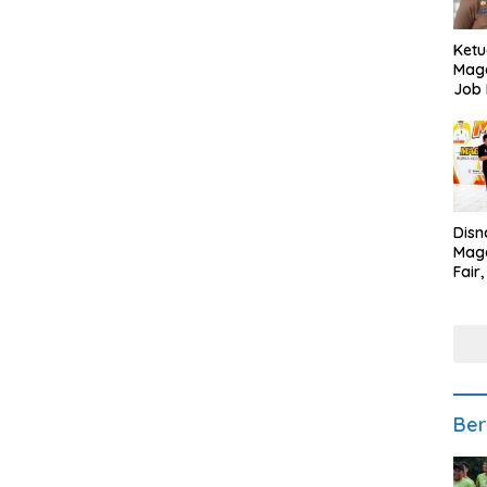
Ketu
Mage
Job 
Teng
Ang
Disn
Mage
Fair
Sedi
Low
Ber