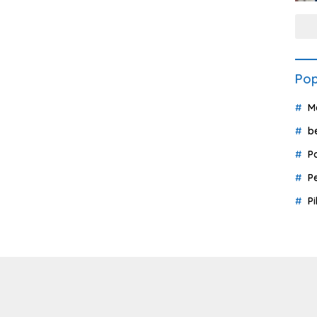
Pop
M
b
P
P
P