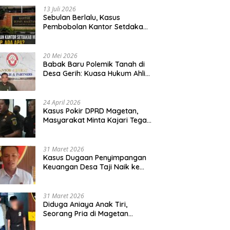
13 Juli 2026
Sebulan Berlalu, Kasus
Pembobolan Kantor Setdakab
Magetan Masih Misterius
20 Mei 2026
Babak Baru Polemik Tanah di
Desa Gerih: Kuasa Hukum Ahli
Waris Siapkan Opsi Gugatan
dan Audiensi ke Bupati
24 April 2026
Kasus Pokir DPRD Magetan,
Masyarakat Minta Kajari Tegak
Lurus dan Tidak Tebang Pilih
31 Maret 2026
Kasus Dugaan Penyimpangan
Keuangan Desa Taji Naik ke
Penyidikan, Polres Magetan
Mulai Hitung Kerugian Negara
31 Maret 2026
Diduga Aniaya Anak Tiri,
Seorang Pria di Magetan
Dilaporkan ke Polisi