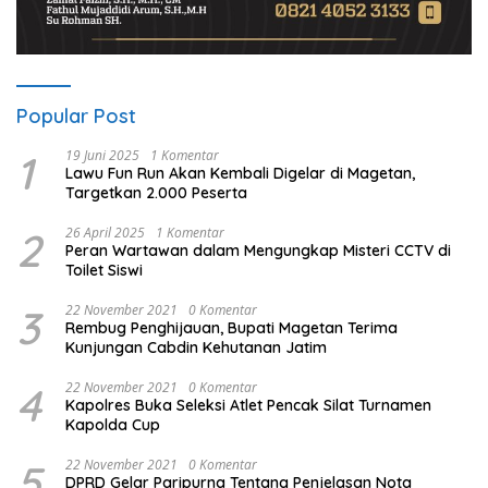
Popular Post
1
19 Juni 2025
1 Komentar
Lawu Fun Run Akan Kembali Digelar di Magetan,
Targetkan 2.000 Peserta
2
26 April 2025
1 Komentar
Peran Wartawan dalam Mengungkap Misteri CCTV di
Toilet Siswi
3
22 November 2021
0 Komentar
Rembug Penghijauan, Bupati Magetan Terima
Kunjungan Cabdin Kehutanan Jatim
4
22 November 2021
0 Komentar
Kapolres Buka Seleksi Atlet Pencak Silat Turnamen
Kapolda Cup
5
22 November 2021
0 Komentar
DPRD Gelar Paripurna Tentang Penjelasan Nota