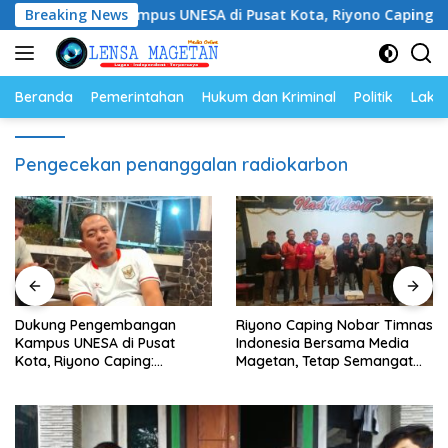
Langsung
ngan Kampus UNESA di Pusat Kota, Riyono Caping: Tingkatk
Breaking News
ke
konten
Beranda
Pemerintahan
Hukum dan Kriminal
Politik
Lakal
Pengecekan penanggalan radiokarbon
Riyono Caping Nobar Timnas
Riyono Caping Dorong Ibu-
Indonesia Bersama Media
Ibu Magetan Kembangkan
Magetan, Tetap Semangat
Olahan Ikan, Perkuat Budaya
Meski Garuda Gagal Lolos
Gemar Makan Ikan