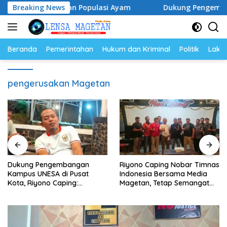
Langsung
ga Telur dan Populasi Ayam
Breaking News
Dukung Pengembangan Kam
ke
konten
Beranda
Pemerintahan
Hukum dan Kriminal
Politik
Lakal
pengerusakan Magetan
Dukung Pengembangan
Riyono Caping Nobar Timnas
Kampus UNESA di Pusat
Indonesia Bersama Media
Kota, Riyono Caping:
Magetan, Tetap Semangat
Tingkatkan SDM dan
Meski Garuda Gagal Lolos
Gerakkan Ekonomi Magetan