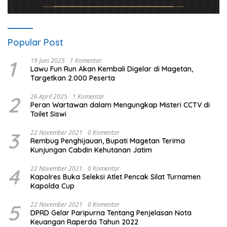
Popular Post
1
19 Juni 2025
1 Komentar
Lawu Fun Run Akan Kembali Digelar di Magetan,
Targetkan 2.000 Peserta
2
26 April 2025
1 Komentar
Peran Wartawan dalam Mengungkap Misteri CCTV di
Toilet Siswi
3
22 November 2021
0 Komentar
Rembug Penghijauan, Bupati Magetan Terima
Kunjungan Cabdin Kehutanan Jatim
4
22 November 2021
0 Komentar
Kapolres Buka Seleksi Atlet Pencak Silat Turnamen
Kapolda Cup
5
22 November 2021
0 Komentar
DPRD Gelar Paripurna Tentang Penjelasan Nota
Keuangan Raperda Tahun 2022