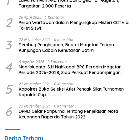
1
Lawu Fun Run Akan Kembali Digelar di Magetan,
Targetkan 2.000 Peserta
2
26 April 2025
1 Komentar
Peran Wartawan dalam Mengungkap Misteri CCTV di
Toilet Siswi
3
22 November 2021
0 Komentar
Rembug Penghijauan, Bupati Magetan Terima
Kunjungan Cabdin Kehutanan Jatim
4
6 Agustus 2026
0 Komentar
Noorbiyanto, S.H Nahkodai BPC Peradin Magetan
Periode 2026–2028, Siap Perkuat Pendampingan
Hukum
5
22 November 2021
0 Komentar
Kapolres Buka Seleksi Atlet Pencak Silat Turnamen
Kapolda Cup
6
22 November 2021
0 Komentar
DPRD Gelar Paripurna Tentang Penjelasan Nota
Keuangan Raperda Tahun 2022
Berita Terbaru