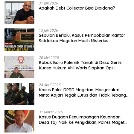
31 Juli 2026
Apakah Debt Collector Bisa Dipidana?
13 Juli 2026
Sebulan Berlalu, Kasus Pembobolan Kantor
Setdakab Magetan Masih Misterius
20 Mei 2026
Babak Baru Polemik Tanah di Desa Gerih:
Kuasa Hukum Ahli Waris Siapkan Opsi
Gugatan dan Audiensi ke Bupati
24 April 2026
Kasus Pokir DPRD Magetan, Masyarakat
Minta Kajari Tegak Lurus dan Tidak Tebang
Pilih
31 Maret 2026
Kasus Dugaan Penyimpangan Keuangan
Desa Taji Naik ke Penyidikan, Polres Magetan
Mulai Hitung Kerugian Negara