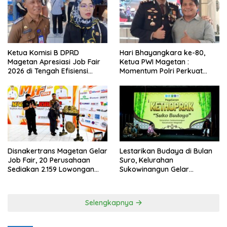
Ketua Komisi B DPRD
Hari Bhayangkara ke-80,
Magetan Apresiasi Job Fair
Ketua PWI Magetan :
2026 di Tengah Efisiensi
Momentum Polri Perkuat
Anggaran
Kepercayaan Publik
Disnakertrans Magetan Gelar
Lestarikan Budaya di Bulan
Job Fair, 20 Perusahaan
Suro, Kelurahan
Sediakan 2.159 Lowongan
Sukowinangun Gelar
Kerja
Ketoprak Suko Budoyo
Selengkapnya