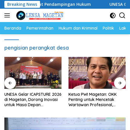
Langsung
, Siap Perkuat Pendampingan Hukum
Breaking News
UNESA Gelar ICAPS
ke
konten
Beranda
Pemerintahan
Hukum dan Kriminal
Politik
Lakal
pengisian perangkat desa
UNESA Gelar ICAPSTURE 2026
Ketua PWI Magetan: OKK
di Magetan, Dorong Inovasi
Penting untuk Mencetak
untuk Masa Depan
Wartawan Profesional,
Berkelanjutan
Berintegritas dan Terpercaya