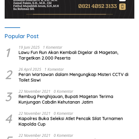
Popular Post
1
19 Juni 2025
1 Komentar
Lawu Fun Run Akan Kembali Digelar di Magetan,
Targetkan 2.000 Peserta
2
26 April 2025
1 Komentar
Peran Wartawan dalam Mengungkap Misteri CCTV di
Toilet Siswi
3
22 November 2021
0 Komentar
Rembug Penghijauan, Bupati Magetan Terima
Kunjungan Cabdin Kehutanan Jatim
4
22 November 2021
0 Komentar
Kapolres Buka Seleksi Atlet Pencak Silat Turnamen
Kapolda Cup
22 November 2021
0 Komentar