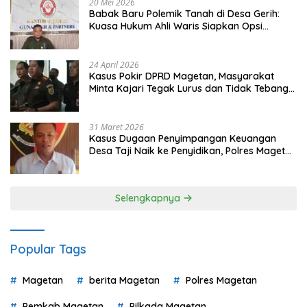
20 Mei 2026
Babak Baru Polemik Tanah di Desa Gerih:
Kuasa Hukum Ahli Waris Siapkan Opsi
Gugatan dan Audiensi ke Bupati
24 April 2026
Kasus Pokir DPRD Magetan, Masyarakat
Minta Kajari Tegak Lurus dan Tidak Tebang
Pilih
31 Maret 2026
Kasus Dugaan Penyimpangan Keuangan
Desa Taji Naik ke Penyidikan, Polres Magetan
Mulai Hitung Kerugian Negara
Selengkapnya
Popular Tags
Magetan
berita Magetan
Polres Magetan
Pemkab Magetan
Pilkada Magetan