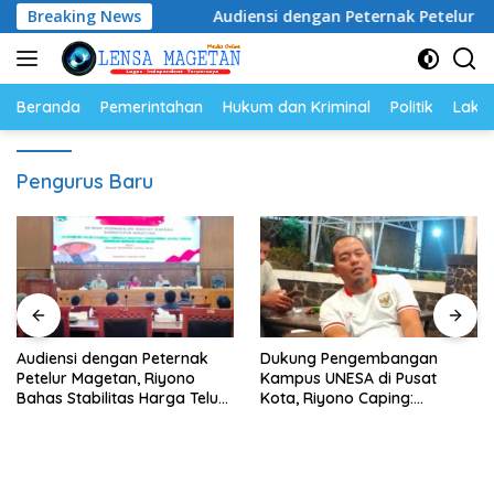
Langsung
san Juta
Breaking News
Audiensi dengan Peternak Petelur Magetan, R
ke
konten
Beranda
Pemerintahan
Hukum dan Kriminal
Politik
Lakal
Pengurus Baru
Audiensi dengan Peternak
Dukung Pengembangan
Petelur Magetan, Riyono
Kampus UNESA di Pusat
Bahas Stabilitas Harga Telur
Kota, Riyono Caping:
dan Populasi Ayam
Tingkatkan SDM dan
Gerakkan Ekonomi Magetan