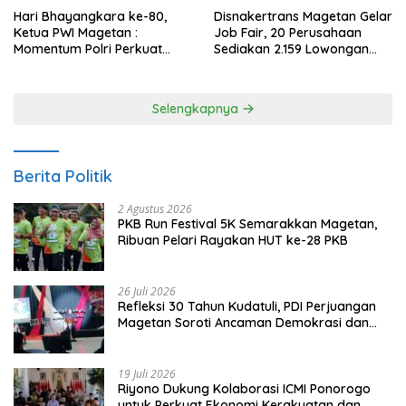
Hari Bhayangkara ke-80,
Disnakertrans Magetan Gelar
Ketua PWI Magetan :
Job Fair, 20 Perusahaan
Momentum Polri Perkuat
Sediakan 2.159 Lowongan
Kepercayaan Publik
Kerja
Selengkapnya
Berita Politik
2 Agustus 2026
PKB Run Festival 5K Semarakkan Magetan,
Ribuan Pelari Rayakan HUT ke-28 PKB
26 Juli 2026
Refleksi 30 Tahun Kudatuli, PDI Perjuangan
Magetan Soroti Ancaman Demokrasi dan
Tuntut Keadilan Korban
19 Juli 2026
Riyono Dukung Kolaborasi ICMI Ponorogo
untuk Perkuat Ekonomi Kerakyatan dan