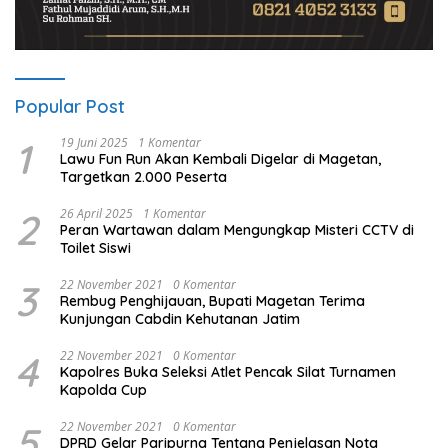
Popular Post
1
19 Juni 2025
1 Komentar
Lawu Fun Run Akan Kembali Digelar di Magetan,
Targetkan 2.000 Peserta
2
26 April 2025
1 Komentar
Peran Wartawan dalam Mengungkap Misteri CCTV di
Toilet Siswi
3
22 November 2021
0 Komentar
Rembug Penghijauan, Bupati Magetan Terima
Kunjungan Cabdin Kehutanan Jatim
4
22 November 2021
0 Komentar
Kapolres Buka Seleksi Atlet Pencak Silat Turnamen
Kapolda Cup
5
22 November 2021
0 Komentar
DPRD Gelar Paripurna Tentang Penjelasan Nota