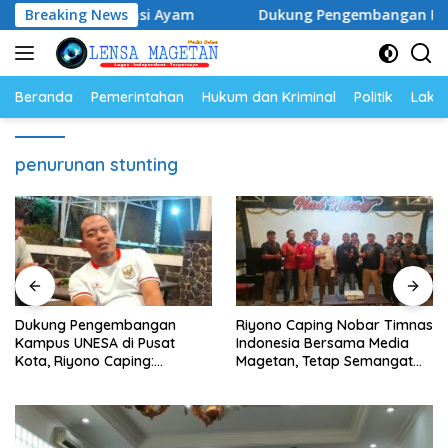
Langsung
 dan Populasi Ayam
Breaking News
Dukung Pengembangan Kampus UNESA
ke
konten
Beranda
Pemerintahan
Hukum dan Kriminal
Politik
Lakal
penurunan stunting
Dukung Pengembangan
Riyono Caping Nobar Timnas
Kampus UNESA di Pusat
Indonesia Bersama Media
Kota, Riyono Caping:
Magetan, Tetap Semangat
Tingkatkan SDM dan
Meski Garuda Gagal Lolos
Gerakkan Ekonomi Magetan