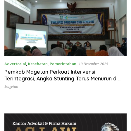
Advertorial
,
Kesehatan
,
Pemerintahan
19 Desember 2025
Pemkab Magetan Perkuat Intervensi
Terintegrasi, Angka Stunting Terus Menurun di
Tahun 2025
Magetan