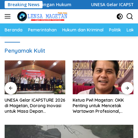
Langsung
kuat Pendampingan Hukum
Breaking News
UNESA Gelar ICAPSTURE 2026 
ke
konten
Beranda
Pemerintahan
Hukum dan Kriminal
Politik
Lakal
Penyamak Kulit
UNESA Gelar ICAPSTURE 2026
Ketua PWI Magetan: OKK
di Magetan, Dorong Inovasi
Penting untuk Mencetak
untuk Masa Depan
Wartawan Profesional,
Berkelanjutan
Berintegritas dan Terpercaya