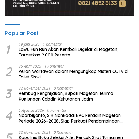
Popular Post
1
19 Juni 2025
1 Komentar
Lawu Fun Run Akan Kembali Digelar di Magetan,
Targetkan 2.000 Peserta
2
26 April 2025
1 Komentar
Peran Wartawan dalam Mengungkap Misteri CCTV di
Toilet Siswi
3
22 November 2021
0 Komentar
Rembug Penghijauan, Bupati Magetan Terima
Kunjungan Cabdin Kehutanan Jatim
4
6 Agustus 2026
0 Komentar
Noorbiyanto, S.H Nahkodai BPC Peradin Magetan
Periode 2026–2028, Siap Perkuat Pendampingan
Hukum
5
22 November 2021
0 Komentar
Kapolres Buka Seleksi Atlet Pencak Silat Turnamen