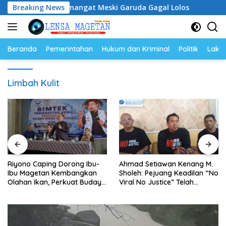
Langsung
, Tetap Semangat Meski Garuda Gagal Lolos
Breaking News
Riyono C
ke
konten
Beranda
Pemerintahan
Hukum dan Kriminal
Politik
Lakal
Limbah Kulit
Riyono Caping Dorong Ibu-
Ahmad Setiawan Kenang M.
Ibu Magetan Kembangkan
Sholeh: Pejuang Keadilan “No
Olahan Ikan, Perkuat Budaya
Viral No Justice” Telah
Gemar Makan Ikan
Berpulang