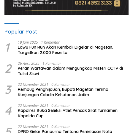
Popular Post
1
19 Juni 2025
1 Komentar
Lawu Fun Run Akan Kembali Digelar di Magetan,
Targetkan 2.000 Peserta
2
26 April 2025
1 Komentar
Peran Wartawan dalam Mengungkap Misteri CCTV di
Toilet Siswi
3
22 November 2021
0 Komentar
Rembug Penghijauan, Bupati Magetan Terima
Kunjungan Cabdin Kehutanan Jatim
4
22 November 2021
0 Komentar
Kapolres Buka Seleksi Atlet Pencak Silat Turnamen
Kapolda Cup
5
22 November 2021
0 Komentar
DPRD Gelar Paripurna Tentang Penjelasan Nota