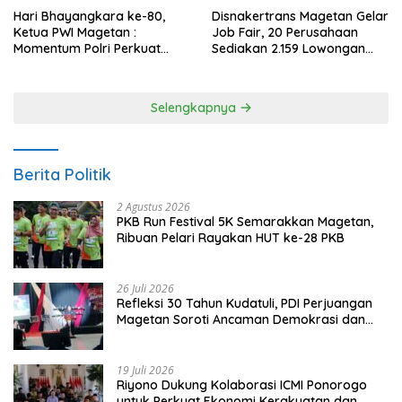
Hari Bhayangkara ke-80,
Disnakertrans Magetan Gelar
Ketua PWI Magetan :
Job Fair, 20 Perusahaan
Momentum Polri Perkuat
Sediakan 2.159 Lowongan
Kepercayaan Publik
Kerja
Selengkapnya
Berita Politik
2 Agustus 2026
PKB Run Festival 5K Semarakkan Magetan,
Ribuan Pelari Rayakan HUT ke-28 PKB
26 Juli 2026
Refleksi 30 Tahun Kudatuli, PDI Perjuangan
Magetan Soroti Ancaman Demokrasi dan
Tuntut Keadilan Korban
19 Juli 2026
Riyono Dukung Kolaborasi ICMI Ponorogo
untuk Perkuat Ekonomi Kerakyatan dan