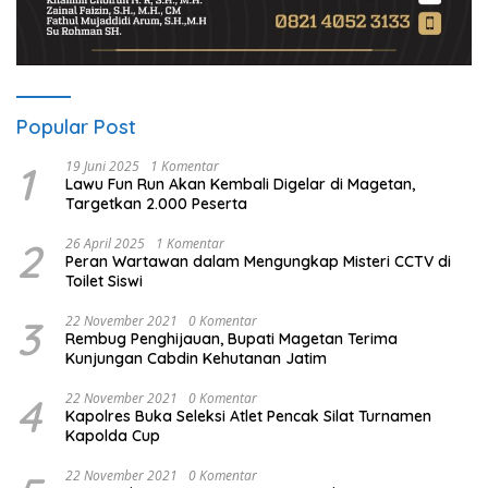
Popular Post
1
19 Juni 2025
1 Komentar
Lawu Fun Run Akan Kembali Digelar di Magetan,
Targetkan 2.000 Peserta
2
26 April 2025
1 Komentar
Peran Wartawan dalam Mengungkap Misteri CCTV di
Toilet Siswi
3
22 November 2021
0 Komentar
Rembug Penghijauan, Bupati Magetan Terima
Kunjungan Cabdin Kehutanan Jatim
4
22 November 2021
0 Komentar
Kapolres Buka Seleksi Atlet Pencak Silat Turnamen
Kapolda Cup
22 November 2021
0 Komentar