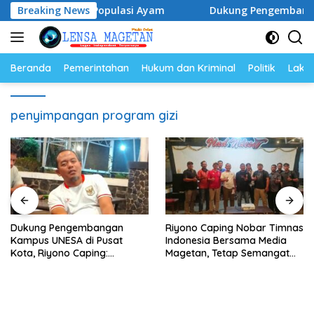
Langsung
Telur dan Populasi Ayam
Breaking News
Dukung Pengembangan Kampus 
ke
konten
Beranda
Pemerintahan
Hukum dan Kriminal
Politik
Lakal
penyimpangan program gizi
Dukung Pengembangan
Riyono Caping Nobar Timnas
Kampus UNESA di Pusat
Indonesia Bersama Media
Kota, Riyono Caping:
Magetan, Tetap Semangat
Tingkatkan SDM dan
Meski Garuda Gagal Lolos
Gerakkan Ekonomi Magetan