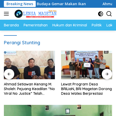
Langsung
an, Perkuat Budaya Gemar Makan Ikan
Breaking News
Ahmad Setiawan 
ke
konten
Beranda
Pemerintahan
Hukum dan Kriminal
Politik
Lakal
Perangi Stunting
Ahmad Setiawan Kenang M.
Lewat Program Desa
Sholeh: Pejuang Keadilan “No
BRILiaN, BRI Magetan Dorong
Viral No Justice” Telah
Desa Wates Berprestasi
Berpulang