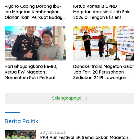
Riyono Caping Dorong Ibu-
Ketua Komisi B DPRD
Ibu Magetan Kembangkan
Magetan Apresiasi Job Fair
Olahan Ikan, Perkuat Budaya
2026 di Tengah Efisiensi
Gemar Makan Ikan
Anggaran
Hari Bhayangkara ke-80,
Disnakertrans Magetan Gelar
Ketua PWI Magetan :
Job Fair, 20 Perusahaan
Momentum Polri Perkuat
Sediakan 2.159 Lowongan
Kepercayaan Publik
Kerja
Selengkapnya
Berita Politik
2 Agustus 2026
PKB Run Festival 5K Semarakkan Magetan,