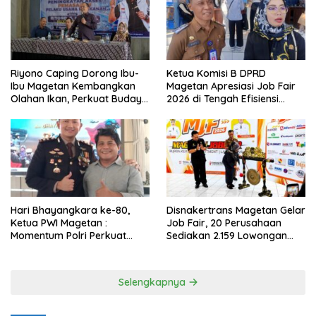
Riyono Caping Dorong Ibu-
Ketua Komisi B DPRD
Ibu Magetan Kembangkan
Magetan Apresiasi Job Fair
Olahan Ikan, Perkuat Budaya
2026 di Tengah Efisiensi
Gemar Makan Ikan
Anggaran
Hari Bhayangkara ke-80,
Disnakertrans Magetan Gelar
Ketua PWI Magetan :
Job Fair, 20 Perusahaan
Momentum Polri Perkuat
Sediakan 2.159 Lowongan
Kepercayaan Publik
Kerja
Selengkapnya