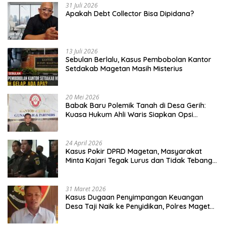
31 Juli 2026
Apakah Debt Collector Bisa Dipidana?
13 Juli 2026
Sebulan Berlalu, Kasus Pembobolan Kantor
Setdakab Magetan Masih Misterius
20 Mei 2026
Babak Baru Polemik Tanah di Desa Gerih:
Kuasa Hukum Ahli Waris Siapkan Opsi
Gugatan dan Audiensi ke Bupati
24 April 2026
Kasus Pokir DPRD Magetan, Masyarakat
Minta Kajari Tegak Lurus dan Tidak Tebang
Pilih
31 Maret 2026
Kasus Dugaan Penyimpangan Keuangan
Desa Taji Naik ke Penyidikan, Polres Magetan
Mulai Hitung Kerugian Negara