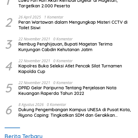
1
Lawu Fun Run Akan Kembali Digelar di Magetan,
Targetkan 2.000 Peserta
2
26 April 2025
1 Komentar
Peran Wartawan dalam Mengungkap Misteri CCTV di
Toilet Siswi
3
22 November 2021
0 Komentar
Rembug Penghijauan, Bupati Magetan Terima
Kunjungan Cabdin Kehutanan Jatim
4
22 November 2021
0 Komentar
Kapolres Buka Seleksi Atlet Pencak Silat Turnamen
Kapolda Cup
5
22 November 2021
0 Komentar
DPRD Gelar Paripurna Tentang Penjelasan Nota
Keuangan Raperda Tahun 2022
6
8 Agustus 2026
0 Komentar
Dukung Pengembangan Kampus UNESA di Pusat Kota,
Riyono Caping: Tingkatkan SDM dan Gerakkan
Ekonomi Magetan
Berita Terbaru