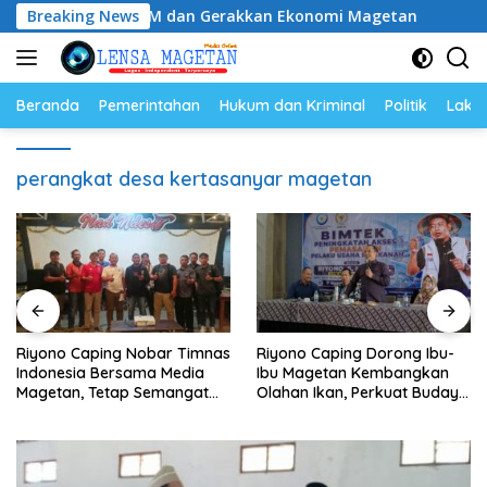
Langsung
gkatkan SDM dan Gerakkan Ekonomi Magetan
Breaking News
Riyono C
ke
konten
Beranda
Pemerintahan
Hukum dan Kriminal
Politik
Lakal
perangkat desa kertasanyar magetan
Riyono Caping Nobar Timnas
Riyono Caping Dorong Ibu-
Indonesia Bersama Media
Ibu Magetan Kembangkan
Magetan, Tetap Semangat
Olahan Ikan, Perkuat Budaya
Meski Garuda Gagal Lolos
Gemar Makan Ikan