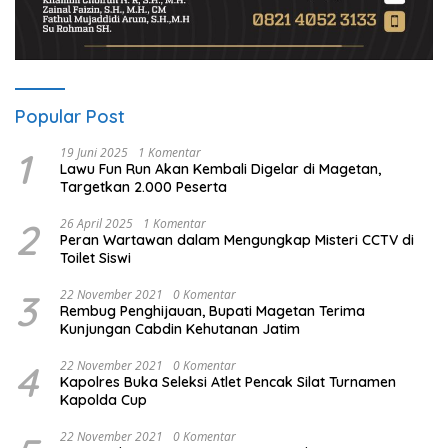
Popular Post
1
19 Juni 2025
1 Komentar
Lawu Fun Run Akan Kembali Digelar di Magetan,
Targetkan 2.000 Peserta
2
26 April 2025
1 Komentar
Peran Wartawan dalam Mengungkap Misteri CCTV di
Toilet Siswi
3
22 November 2021
0 Komentar
Rembug Penghijauan, Bupati Magetan Terima
Kunjungan Cabdin Kehutanan Jatim
4
22 November 2021
0 Komentar
Kapolres Buka Seleksi Atlet Pencak Silat Turnamen
Kapolda Cup
22 November 2021
0 Komentar