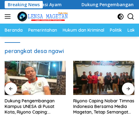
Langsung
 dan Populasi Ayam
Breaking News
Dukung Pengembangan Kampus UNES
ke
konten
Beranda
Pemerintahan
Hukum dan Kriminal
Politik
Lakal
perangkat desa ngawi
Dukung Pengembangan
Riyono Caping Nobar Timnas
Kampus UNESA di Pusat
Indonesia Bersama Media
Kota, Riyono Caping:
Magetan, Tetap Semangat
Tingkatkan SDM dan
Meski Garuda Gagal Lolos
Gerakkan Ekonomi Magetan