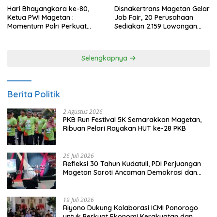
Hari Bhayangkara ke-80,
Disnakertrans Magetan Gelar
Ketua PWI Magetan :
Job Fair, 20 Perusahaan
Momentum Polri Perkuat
Sediakan 2.159 Lowongan
Kepercayaan Publik
Kerja
Selengkapnya
Berita Politik
2 Agustus 2026
PKB Run Festival 5K Semarakkan Magetan,
Ribuan Pelari Rayakan HUT ke-28 PKB
26 Juli 2026
Refleksi 30 Tahun Kudatuli, PDI Perjuangan
Magetan Soroti Ancaman Demokrasi dan
Tuntut Keadilan Korban
19 Juli 2026
Riyono Dukung Kolaborasi ICMI Ponorogo
untuk Perkuat Ekonomi Kerakyatan dan