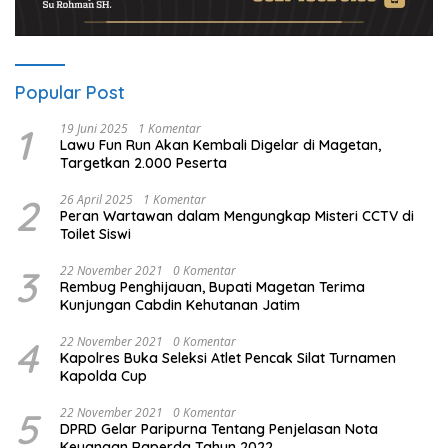
Popular Post
1
19 Juni 2025
1 Komentar
Lawu Fun Run Akan Kembali Digelar di Magetan,
Targetkan 2.000 Peserta
2
26 April 2025
1 Komentar
Peran Wartawan dalam Mengungkap Misteri CCTV di
Toilet Siswi
3
22 November 2021
0 Komentar
Rembug Penghijauan, Bupati Magetan Terima
Kunjungan Cabdin Kehutanan Jatim
4
22 November 2021
0 Komentar
Kapolres Buka Seleksi Atlet Pencak Silat Turnamen
Kapolda Cup
5
22 November 2021
0 Komentar
DPRD Gelar Paripurna Tentang Penjelasan Nota
Keuangan Raperda Tahun 2022