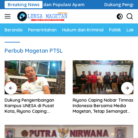
Langsung
Harga Telur dan Populasi Ayam
Breaking News
Dukung Pengembangan K
ke
konten
Beranda
Pemerintahan
Hukum dan Kriminal
Politik
Lakal
Perbub Magetan PTSL
Dukung Pengembangan
Riyono Caping Nobar Timnas
Kampus UNESA di Pusat
Indonesia Bersama Media
Kota, Riyono Caping:
Magetan, Tetap Semangat
Tingkatkan SDM dan
Meski Garuda Gagal Lolos
Gerakkan Ekonomi Magetan