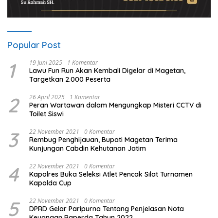
Popular Post
1
19 Juni 2025
1 Komentar
Lawu Fun Run Akan Kembali Digelar di Magetan,
Targetkan 2.000 Peserta
2
26 April 2025
1 Komentar
Peran Wartawan dalam Mengungkap Misteri CCTV di
Toilet Siswi
3
22 November 2021
0 Komentar
Rembug Penghijauan, Bupati Magetan Terima
Kunjungan Cabdin Kehutanan Jatim
4
22 November 2021
0 Komentar
Kapolres Buka Seleksi Atlet Pencak Silat Turnamen
Kapolda Cup
5
22 November 2021
0 Komentar
DPRD Gelar Paripurna Tentang Penjelasan Nota
Keuangan Raperda Tahun 2022