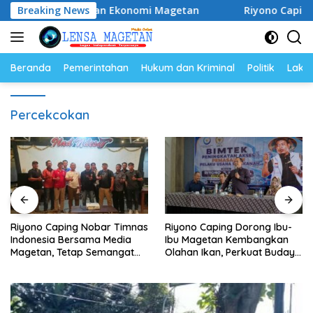
Langsung
M dan Gerakkan Ekonomi Magetan
Breaking News
Riyono Caping Nobar
ke
konten
Beranda
Pemerintahan
Hukum dan Kriminal
Politik
Lakal
Percekcokan
Riyono Caping Nobar Timnas
Riyono Caping Dorong Ibu-
Indonesia Bersama Media
Ibu Magetan Kembangkan
Magetan, Tetap Semangat
Olahan Ikan, Perkuat Budaya
Meski Garuda Gagal Lolos
Gemar Makan Ikan