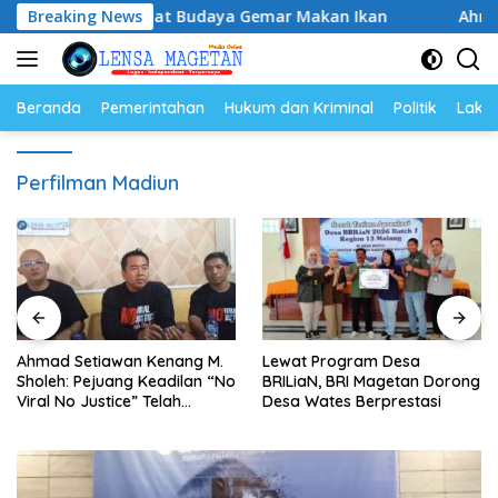
Langsung
Ikan, Perkuat Budaya Gemar Makan Ikan
Breaking News
Ahmad Setiaw
ke
konten
Beranda
Pemerintahan
Hukum dan Kriminal
Politik
Lakal
Perfilman Madiun
Ahmad Setiawan Kenang M.
Lewat Program Desa
Sholeh: Pejuang Keadilan “No
BRILiaN, BRI Magetan Dorong
Viral No Justice” Telah
Desa Wates Berprestasi
Berpulang