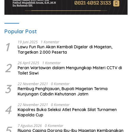
Popular Post
1
19 Juni 2025
1 Komentar
Lawu Fun Run Akan Kembali Digelar di Magetan,
Targetkan 2.000 Peserta
2
26 April 2025
1 Komentar
Peran Wartawan dalam Mengungkap Misteri CCTV di
Toilet Siswi
3
22 November 2021
0 Komentar
Rembug Penghijauan, Bupati Magetan Terima
Kunjungan Cabdin Kehutanan Jatim
4
22 November 2021
0 Komentar
Kapolres Buka Seleksi Atlet Pencak Silat Turnamen
Kapolda Cup
5
7 Agustus 2026
0 Komentar
Riyono Caping Dorong Ibu-Ibu Magetan Kembangkan