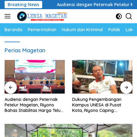
Langsung
san Juta
Breaking News
Audiensi dengan Peternak Petelur Magetan, Ri
ke
konten
Beranda
Pemerintahan
Hukum dan Kriminal
Politik
Lakal
Perias Magetan
Audiensi dengan Peternak
Dukung Pengembangan
Petelur Magetan, Riyono
Kampus UNESA di Pusat
Bahas Stabilitas Harga Telur
Kota, Riyono Caping:
dan Populasi Ayam
Tingkatkan SDM dan
Gerakkan Ekonomi Magetan