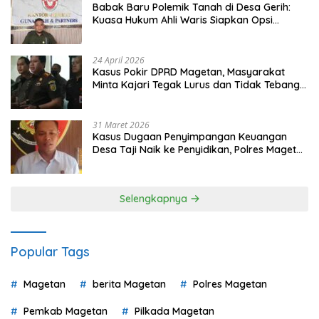
Babak Baru Polemik Tanah di Desa Gerih:
Kuasa Hukum Ahli Waris Siapkan Opsi
Gugatan dan Audiensi ke Bupati
24 April 2026
Kasus Pokir DPRD Magetan, Masyarakat
Minta Kajari Tegak Lurus dan Tidak Tebang
Pilih
31 Maret 2026
Kasus Dugaan Penyimpangan Keuangan
Desa Taji Naik ke Penyidikan, Polres Magetan
Mulai Hitung Kerugian Negara
Selengkapnya
Popular Tags
Magetan
berita Magetan
Polres Magetan
Pemkab Magetan
Pilkada Magetan