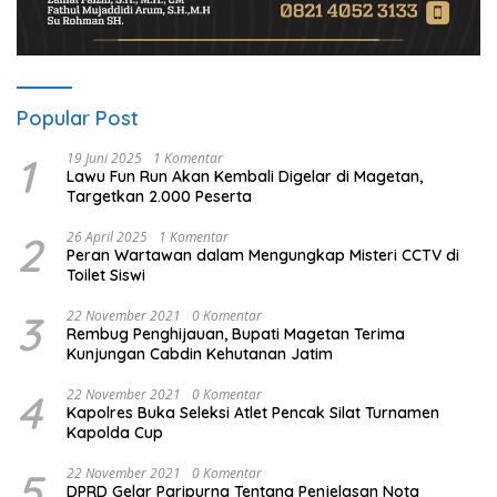
Popular Post
1
19 Juni 2025
1 Komentar
Lawu Fun Run Akan Kembali Digelar di Magetan,
Targetkan 2.000 Peserta
2
26 April 2025
1 Komentar
Peran Wartawan dalam Mengungkap Misteri CCTV di
Toilet Siswi
3
22 November 2021
0 Komentar
Rembug Penghijauan, Bupati Magetan Terima
Kunjungan Cabdin Kehutanan Jatim
4
22 November 2021
0 Komentar
Kapolres Buka Seleksi Atlet Pencak Silat Turnamen
Kapolda Cup
5
22 November 2021
0 Komentar
DPRD Gelar Paripurna Tentang Penjelasan Nota