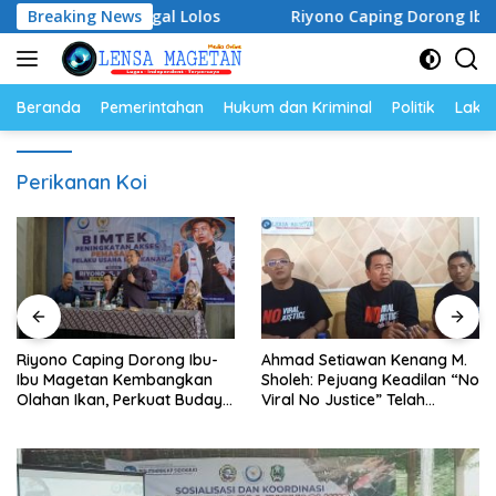
Langsung
Garuda Gagal Lolos
Breaking News
Riyono Caping Dorong Ibu-Ibu Ma
ke
konten
Beranda
Pemerintahan
Hukum dan Kriminal
Politik
Lakal
Perikanan Koi
Riyono Caping Dorong Ibu-
Ahmad Setiawan Kenang M.
Ibu Magetan Kembangkan
Sholeh: Pejuang Keadilan “No
Olahan Ikan, Perkuat Budaya
Viral No Justice” Telah
Gemar Makan Ikan
Berpulang