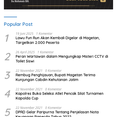
Popular Post
1
19 Juni 2025
1 Komentar
Lawu Fun Run Akan Kembali Digelar di Magetan,
Targetkan 2.000 Peserta
2
26 April 2025
1 Komentar
Peran Wartawan dalam Mengungkap Misteri CCTV di
Toilet Siswi
3
22 November 2021
0 Komentar
Rembug Penghijauan, Bupati Magetan Terima
Kunjungan Cabdin Kehutanan Jatim
4
22 November 2021
0 Komentar
Kapolres Buka Seleksi Atlet Pencak Silat Turnamen
Kapolda Cup
5
22 November 2021
0 Komentar
DPRD Gelar Paripurna Tentang Penjelasan Nota
Keuangan Raperda Tahun 2022