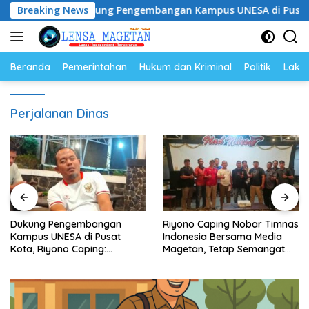
Langsung
Breaking News
Dukung Pengembangan Kampus UNESA di Pusat Kota, R
ke
konten
Beranda
Pemerintahan
Hukum dan Kriminal
Politik
Lakal
Perjalanan Dinas
Dukung Pengembangan
Riyono Caping Nobar Timnas
Kampus UNESA di Pusat
Indonesia Bersama Media
Kota, Riyono Caping:
Magetan, Tetap Semangat
Tingkatkan SDM dan
Meski Garuda Gagal Lolos
Gerakkan Ekonomi Magetan