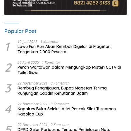
Popular Post
1
19 Juni 2025
1 Komentar
Lawu Fun Run Akan Kembali Digelar di Magetan,
Targetkan 2.000 Peserta
2
26 April 2025
1 Komentar
Peran Wartawan dalam Mengungkap Misteri CCTV di
Toilet Siswi
3
22 November 2021
0 Komentar
Rembug Penghijauan, Bupati Magetan Terima
Kunjungan Cabdin Kehutanan Jatim
4
22 November 2021
0 Komentar
Kapolres Buka Seleksi Atlet Pencak Silat Turnamen
Kapolda Cup
5
22 November 2021
0 Komentar
DPRD Gelar Paripurna Tentang Penjelasan Nota